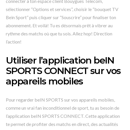
connecter à ton espace client Bouygues Telecom,
sélectionner “Options et services”, choisir le “bouquet TV
Bein Sport” puis cliquer sur “Souscrire” pour finaliser ton
abonnement. Et voilà! Tu es désormais prêt à vibrer au
rythme des matchs où que tu sois. Allez hop! Direction
l’action!
Utiliser l’application beIN
SPORTS CONNECT sur vos
appareils mobiles
Pour regarder beIN SPORTS sur vos appareils mobiles,
comme un vrai fan inconditionnel de sport, tu as besoin de
l’application beIN SPORTS CONNECT. Cette application
te permet de profiter des matchs en direct, des actualités