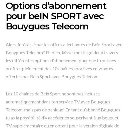
Options d’abonnement
pour beIN SPORT avec
Bouygues Telecom
Alors, intéressé par les offres alléchantes de Bein Sport avec
Bouygues Telecom? Eh bien, laisse-moi te guider à travers
les différentes options d’abonnement pour que tu puisses
profiter pleinement des 10 chaînes sportives enivrantes
offertes par Bein Sport avec Bouygues Telecom.
Les 10 chaînes de Bein Sport ne sont pas incluses
automatiquement dans ton service TV avec Bouygues
Telecom, mais pas de panique! En tant qu’abonné Bouygues,
tu as la possibilité d’y accéder en souscrivant à un bouquet
TV supplémentaire ou en optant pour la version digitale de