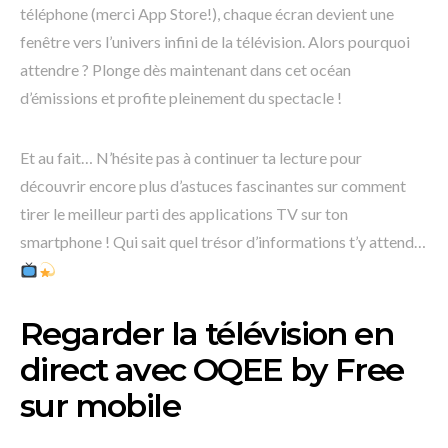
téléphone (merci App Store!), chaque écran devient une
fenêtre vers l’univers infini de la télévision. Alors pourquoi
attendre ? Plonge dès maintenant dans cet océan
d’émissions et profite pleinement du spectacle !
Et au fait… N’hésite pas à continuer ta lecture pour
découvrir encore plus d’astuces fascinantes sur comment
tirer le meilleur parti des applications TV sur ton
smartphone ! Qui sait quel trésor d’informations t’y attend…
Regarder la télévision en
direct avec OQEE by Free
sur mobile