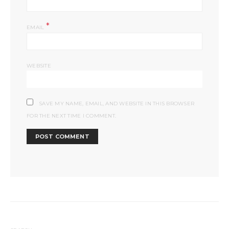
*
EMAIL
WEBSITE
SAVE MY NAME, EMAIL, AND WEBSITE IN THIS BROWSER
FOR THE NEXT TIME I COMMENT.