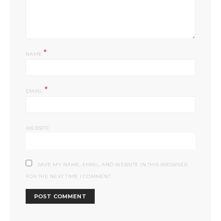
*
NAME
*
EMAIL
WEBSITE
SAVE MY NAME, EMAIL, AND WEBSITE IN THIS BROWSER
FOR THE NEXT TIME I COMMENT.