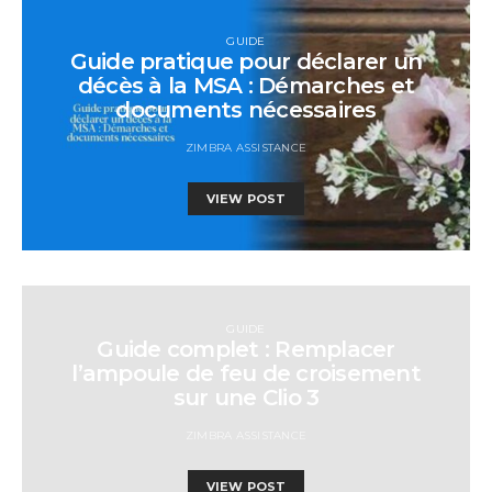
GUIDE
Guide pratique pour déclarer un
décès à la MSA : Démarches et
documents nécessaires
ZIMBRA ASSISTANCE
VIEW POST
GUIDE
Guide complet : Remplacer
l’ampoule de feu de croisement
sur une Clio 3
ZIMBRA ASSISTANCE
VIEW POST