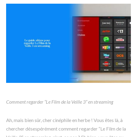
Comment regarder “Le Film de la Veille 3” en streaming
Ah, mais bien sûr, cher cinéphile en herbe ! Vous êtes là, à
chercher désespérément comment regarder “Le Film de la