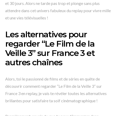
et 30 jours. Alors ne tarde pas trop et plonge sans plus
attendre dans cet univers fabuleux du replay pour vivre mille
et une vies télévisuelles !
Les alternatives pour
regarder “Le Film de la
Veille 3” sur France 3 et
autres chaînes
Alors, toi le passionné de films et de séries en quête de
découvrir comment regarder “Le Film de la Veille 3” sur
France 3 en replay, je vais te révéler toutes les alternatives
brillantes pour satisfaire ta soif cinématographique !