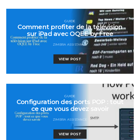
GUIDE
Comment profiter de la télévision
sur iPad avec OQEE by Free
ZIMBRA ASSISTANCE
VIEW POST
GUIDE
Configuration des ports POP : tout
ce que vous devez savoir
ZIMBRA ASSISTANCE
VIEW POST