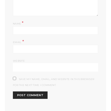
*
NAME
*
EMAIL
WEBSITE
SAVE MY NAME, EMAIL, AND WEBSITE IN THIS BROWSER
FOR THE NEXT TIME I COMMENT.