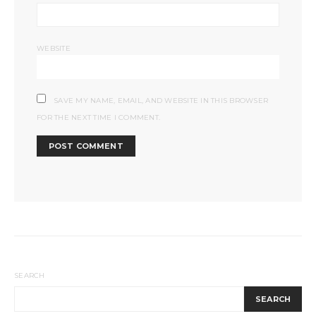
WEBSITE
SAVE MY NAME, EMAIL, AND WEBSITE IN THIS BROWSER
FOR THE NEXT TIME I COMMENT.
SEARCH
SEARCH