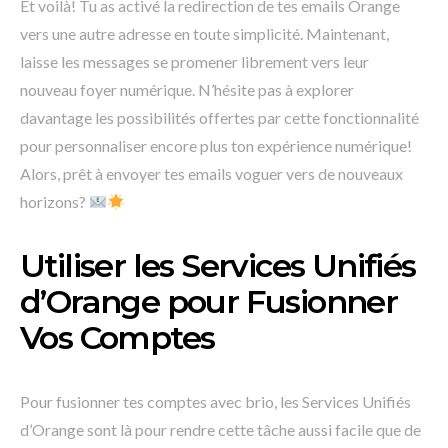
Et voilà! Tu as activé la redirection de tes emails Orange
vers une autre adresse en toute simplicité. Maintenant,
laisse les messages se promener librement vers leur
nouveau foyer numérique. N’hésite pas à explorer
davantage les possibilités offertes par cette fonctionnalité
pour personnaliser encore plus ton expérience numérique!
Alors, prêt à envoyer tes emails voguer vers de nouveaux
horizons?
Utiliser les Services Unifiés
d’Orange pour Fusionner
Vos Comptes
Pour fusionner tes comptes avec brio, les Services Unifiés
d’Orange sont là pour rendre cette tâche aussi facile que de