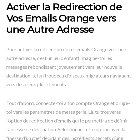
Activer la Redirection de
Vos Emails Orange vers
une Autre Adresse
Pour activer la redirection de tes emails Orange vers une
autre adresse, c’est un jeu d’enfant! Imagine-toi les
messages rebondissant joyeusement vers leur nouvelle
destination, tel un troupeau d’oiseaux migrateurs naviguant
vers des cieux plus cléments.
Tout d’abord, connecte-toi à ton compte Orange et dirige-
toi vers les paramètres de messagerie. Là, tu trouveras
l’option de redirection d’emails qui te permettra de définir
l’adresse de destination. Sélectionne cette option avec la
finesse d’un chef décidant des ingrédients secrets d’une