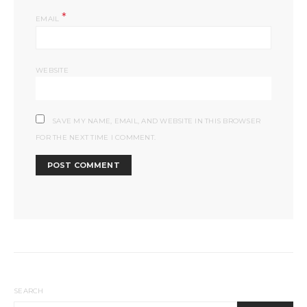
*
EMAIL
WEBSITE
SAVE MY NAME, EMAIL, AND WEBSITE IN THIS BROWSER
FOR THE NEXT TIME I COMMENT.
SEARCH