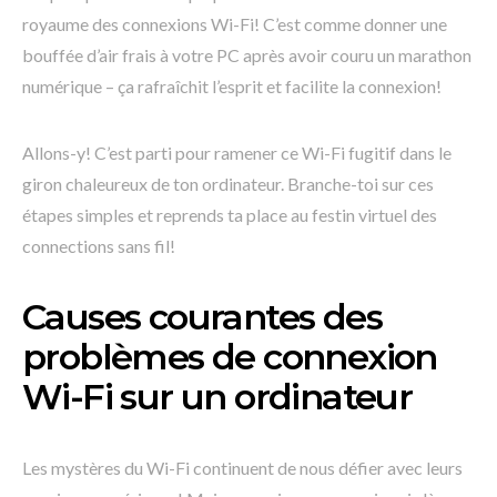
royaume des connexions Wi-Fi! C’est comme donner une
bouffée d’air frais à votre PC après avoir couru un marathon
numérique – ça rafraîchit l’esprit et facilite la connexion!
Allons-y! C’est parti pour ramener ce Wi-Fi fugitif dans le
giron chaleureux de ton ordinateur. Branche-toi sur ces
étapes simples et reprends ta place au festin virtuel des
connections sans fil!
Causes courantes des
problèmes de connexion
Wi-Fi sur un ordinateur
Les mystères du Wi-Fi continuent de nous défier avec leurs