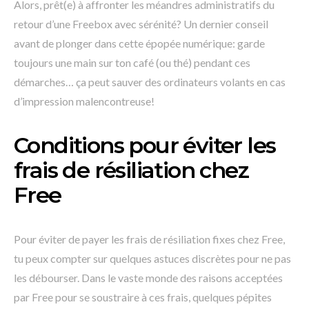
Alors, prêt(e) à affronter les méandres administratifs du
retour d’une Freebox avec sérénité? Un dernier conseil
avant de plonger dans cette épopée numérique: garde
toujours une main sur ton café (ou thé) pendant ces
démarches… ça peut sauver des ordinateurs volants en cas
d’impression malencontreuse!
Conditions pour éviter les
frais de résiliation chez
Free
Pour éviter de payer les frais de résiliation fixes chez Free,
tu peux compter sur quelques astuces discrètes pour ne pas
les débourser. Dans le vaste monde des raisons acceptées
par Free pour se soustraire à ces frais, quelques pépites