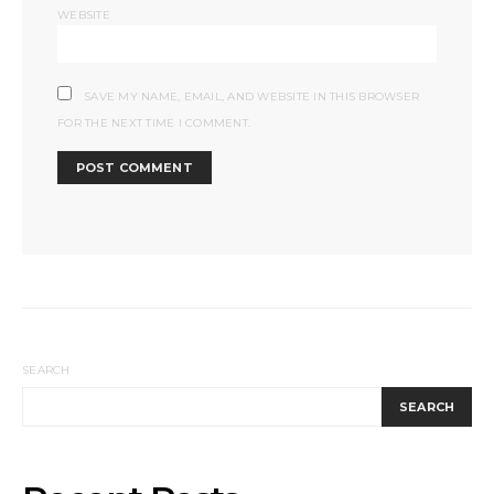
WEBSITE
SAVE MY NAME, EMAIL, AND WEBSITE IN THIS BROWSER
FOR THE NEXT TIME I COMMENT.
SEARCH
SEARCH