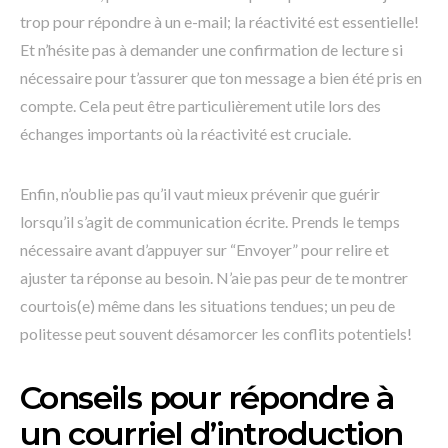
trop pour répondre à un e-mail; la réactivité est essentielle!
Et n’hésite pas à demander une confirmation de lecture si
nécessaire pour t’assurer que ton message a bien été pris en
compte. Cela peut être particulièrement utile lors des
échanges importants où la réactivité est cruciale.
Enfin, n’oublie pas qu’il vaut mieux prévenir que guérir
lorsqu’il s’agit de communication écrite. Prends le temps
nécessaire avant d’appuyer sur “Envoyer” pour relire et
ajuster ta réponse au besoin. N’aie pas peur de te montrer
courtois(e) même dans les situations tendues; un peu de
politesse peut souvent désamorcer les conflits potentiels!
Conseils pour répondre à
un courriel d’introduction