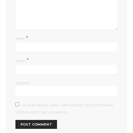
*
NAME
*
EMAIL
WEBSITE
SAVE MY NAME, EMAIL, AND WEBSITE IN THIS BROWSER
FOR THE NEXT TIME I COMMENT.