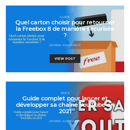
GUIDE
Quel carton choisir pour retourner
la Freebox 8 de manière sécurisée
?
ZIMBRA ASSISTANCE
VIEW POST
DOCS
Guide complet pour lancer et
développer sa chaîne YouTube en
2021
ZIMBRA ASSISTANCE