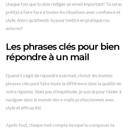
chaque fois que tu dois rédiger un email important! Tu seras
prêt(e) à faire face à toutes les situations avec confiance et
style. Alors qu’attends-tu pour mettre en pratique ces
astuces?
Les phrases clés pour bien
répondre à un mail
Quand il s’agit de répondre à un mail, choisir les bonnes
phrases clés peut faire toute la différence dans la qualité de
votre réponse. Мais pas d’inquiétude, je suis là pour t’aider à
naviguer dans le monde des e-mails professionnels avec
style et efficacité!
Аprès tout, chaque mot compte lorsque tu composes ta