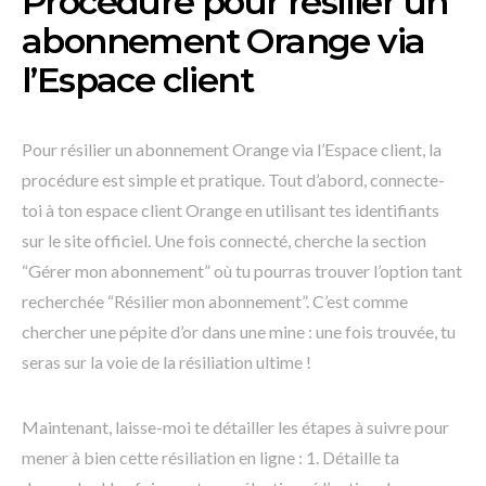
Procédure pour résilier un
abonnement Orange via
l’Espace client
Pour résilier un abonnement Orange via l’Espace client, la
procédure est simple et pratique. Tout d’abord, connecte-
toi à ton espace client Orange en utilisant tes identifiants
sur le site officiel. Une fois connecté, cherche la section
“Gérer mon abonnement” où tu pourras trouver l’option tant
recherchée “Résilier mon abonnement”. C’est comme
chercher une pépite d’or dans une mine : une fois trouvée, tu
seras sur la voie de la résiliation ultime !
Maintenant, laisse-moi te détailler les étapes à suivre pour
mener à bien cette résiliation en ligne : 1. Détaille ta