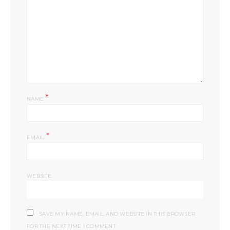
*
NAME
*
EMAIL
WEBSITE
SAVE MY NAME, EMAIL, AND WEBSITE IN THIS BROWSER
FOR THE NEXT TIME I COMMENT.