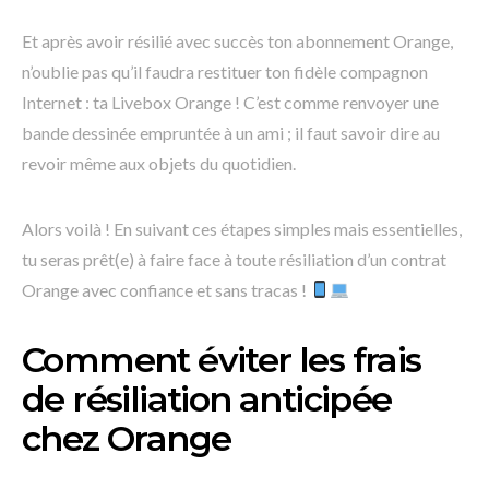
Et après avoir résilié avec succès ton abonnement Orange,
n’oublie pas qu’il faudra restituer ton fidèle compagnon
Internet : ta Livebox Orange ! C’est comme renvoyer une
bande dessinée empruntée à un ami ; il faut savoir dire au
revoir même aux objets du quotidien.
Alors voilà ! En suivant ces étapes simples mais essentielles,
tu seras prêt(e) à faire face à toute résiliation d’un contrat
Orange avec confiance et sans tracas !
Comment éviter les frais
de résiliation anticipée
chez Orange