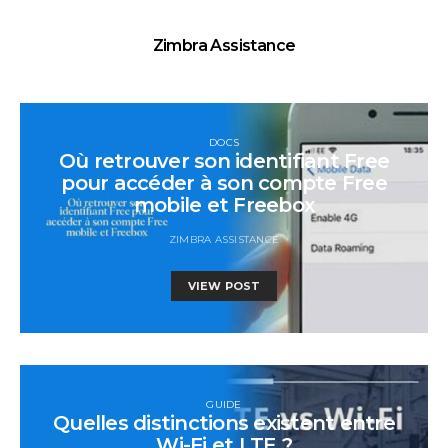
Zimbra Assistance
DOCS
Où retrouver son identifiant Free
pour accéder à son compte Free
mobile et Freebox
ZIMBRA ASSISTANCE
VIEW POST
GUIDE
Quelles distinctions existent entre
Wi-Fi et LTE ?