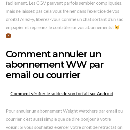
facilement. Les CGV peuvent parfois sembler compliquées,
mais ne laissez pas cela vous freiner dans l’exercice de vos
droits! Allez-y, libérez-vous comme un chat sortant d’un sac
en papier et reprenez le contrôle sur vos abonnements!
Comment annuler un
abonnement WW par
email ou courrier
—
Comment vérifier le solde de son forfait sur Android
Pour annuler un abonnement Weight Watchers par email ou
courrier, c’est aussi simple que de dire bonjour à votre
voisin! Si vous souhaitez exercer votre droit de rétractation,