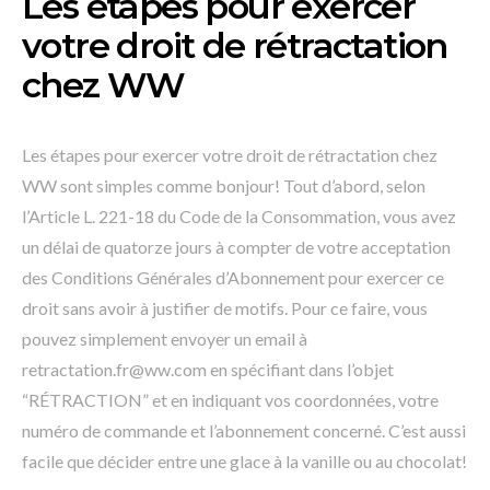
Les étapes pour exercer
votre droit de rétractation
chez WW
Les étapes pour exercer votre droit de rétractation chez
WW sont simples comme bonjour! Tout d’abord, selon
l’Article L. 221-18 du Code de la Consommation, vous avez
un délai de quatorze jours à compter de votre acceptation
des Conditions Générales d’Abonnement pour exercer ce
droit sans avoir à justifier de motifs. Pour ce faire, vous
pouvez simplement envoyer un email à
retractation.fr@ww.com en spécifiant dans l’objet
“RÉTRACTION” et en indiquant vos coordonnées, votre
numéro de commande et l’abonnement concerné. C’est aussi
facile que décider entre une glace à la vanille ou au chocolat!