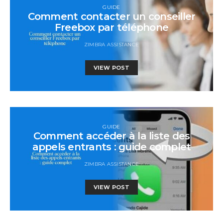
GUIDE
Comment contacter un conseiller
Freebox par téléphone
ZIMBRA ASSISTANCE
VIEW POST
GUIDE
Comment accéder à la liste des
appels entrants : guide complet
ZIMBRA ASSISTANCE
VIEW POST