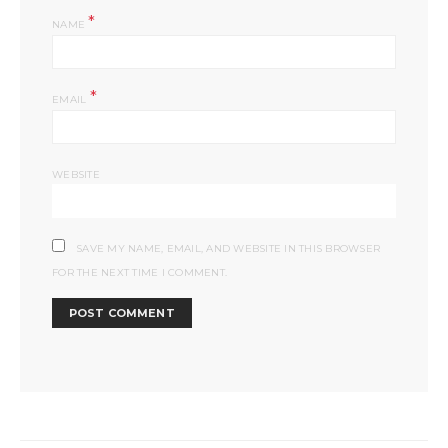
*
NAME
*
EMAIL
WEBSITE
SAVE MY NAME, EMAIL, AND WEBSITE IN THIS BROWSER
FOR THE NEXT TIME I COMMENT.