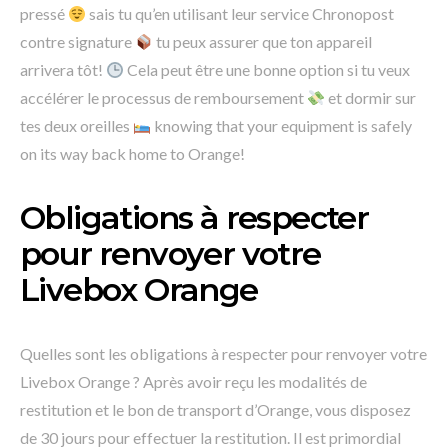
pressé
sais tu qu’en utilisant leur service Chronopost
contre signature
tu peux assurer que ton appareil
arrivera tôt!
Cela peut être une bonne option si tu veux
accélérer le processus de remboursement
et dormir sur
tes deux oreilles
knowing that your equipment is safely
on its way back home to Orange!
Obligations à respecter
pour renvoyer votre
Livebox Orange
Quelles sont les obligations à respecter pour renvoyer votre
Livebox Orange ? Après avoir reçu les modalités de
restitution et le bon de transport d’Orange, vous disposez
de 30 jours pour effectuer la restitution. Il est primordial