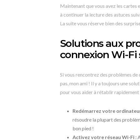
Maintenant que vous avez les cartes e
à continuer la lecture des astuces sui
La suite vous réserve bien des surpris
Solutions aux pr
connexion Wi-Fi
Si vous rencontrez des problèmes de 
pas, mon ami ! Il y a toujours une solu
pour vous aider à rétablir rapidement
Redémarrez votre ordinateur 
résoudre la plupart des problèm
bon pied !
Activez votre réseau Wi-Fi :
A