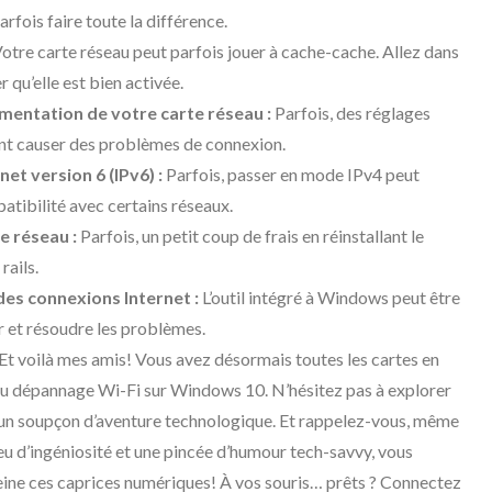
arfois faire toute la différence.
otre carte réseau peut parfois jouer à cache-cache. Allez dans
 qu’elle est bien activée.
imentation de votre carte réseau :
Parfois, des réglages
ent causer des problèmes de connexion.
et version 6 (IPv6) :
Parfois, passer en mode IPv4 peut
tibilité avec certains réseaux.
te réseau :
Parfois, un petit coup de frais en réinstallant le
rails.
 des connexions Internet :
L’outil intégré à Windows peut être
r et résoudre les problèmes.
“Et voilà mes amis! Vous avez désormais toutes les cartes en
l du dépannage Wi-Fi sur Windows 10. N’hésitez pas à explorer
 un soupçon d’aventure technologique. Et rappelez-vous, même
 peu d’ingéniosité et une pincée d’humour tech-savvy, vous
ine ces caprices numériques! À vos souris… prêts ? Connectez