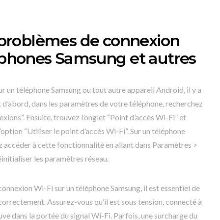
problèmes de connexion
léphones Samsung et autres
sur un téléphone Samsung ou tout autre appareil Android, il y a
t d’abord, dans les paramètres de votre téléphone, recherchez
xions”. Ensuite, trouvez l’onglet “Point d’accès Wi-Fi” et
’option “Utiliser le point d’accès Wi-Fi”. Sur un téléphone
accéder à cette fonctionnalité en allant dans Paramètres >
initialiser les paramètres réseau.
onnexion Wi-Fi sur un téléphone Samsung, il est essentiel de
 correctement. Assurez-vous qu’il est sous tension, connecté à
uve dans la portée du signal Wi-Fi. Parfois, une surcharge du