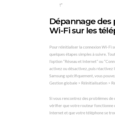
!”
Dépannage des 
Wi-Fi sur les té
Pour réinitialiser la connexion Wi-Fi 
quelques étapes simples à suivre. Tou
l’option “Réseau et Internet” ou “Conne
activez ou désactivez, puis réactivez l
Samsung spécifiquement, vous pouvez 
Gestion globale > Réinitialisation > Ré
Si vous rencontrez des problèmes de c
vérifier que votre routeur fonctionne
Internet et que votre téléphone se tro