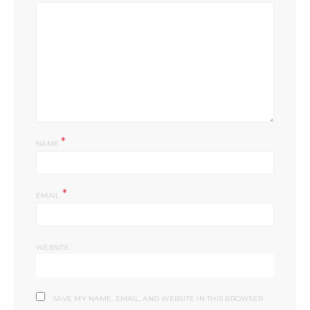
*
NAME
*
EMAIL
WEBSITE
SAVE MY NAME, EMAIL, AND WEBSITE IN THIS BROWSER