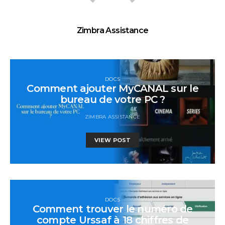
Zimbra Assistance
DOCS
Comment ajouter MyCANAL sur le
bureau de votre PC ?
ZIMBRA ASSISTANCE
VIEW POST
DOCS
Comment trouver le numéro de
compte Urssaf à 18 chiffres de