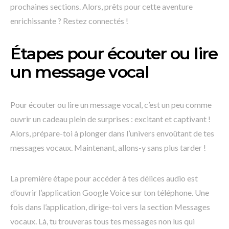
prochaines sections. Alors, prêts pour cette aventure
enrichissante ? Restez connectés !
Étapes pour écouter ou lire
un message vocal
Pour écouter ou lire un message vocal, c’est un peu comme
ouvrir un cadeau plein de surprises : excitant et captivant !
Alors, prépare-toi à plonger dans l’univers envoûtant de tes
messages vocaux. Maintenant, allons-y sans plus tarder !
La première étape pour accéder à tes délices audio est
d’ouvrir l’application Google Voice sur ton téléphone. Une
fois dans l’application, dirige-toi vers la section Messages
vocaux. Là, tu trouveras tous tes messages non lus qui