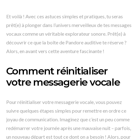
Et voilà ! Avec ces astuces simples et pratiques, tu seras
prêt(e) à plonger dans l’univers merveilleux de tes messages
vocaux comme un véritable explorateur sonore. Prêt(e) à
découvrir ce que la boîte de Pandore auditive te réserve ?
Alors, en avant vers cette aventure fascinante !
Comment réinitialiser
votre messagerie vocale
Pour réinitialiser votre messagerie vocale, vous pouvez
suivre quelques étapes simples pour remettre en ordre ce
joyau de communication. Imaginez que c’est un peu comme
redémarrer votre journée après une mauvaise nuit – parfois,
un nouveau départ est tout ce dont on a besoin ! Alors, pour