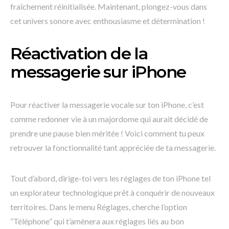
fraîchement réinitialisée. Maintenant, plongez-vous dans
cet univers sonore avec enthousiasme et détermination !
Réactivation de la
messagerie sur iPhone
Pour réactiver la messagerie vocale sur ton iPhone, c’est
comme redonner vie à un majordome qui aurait décidé de
prendre une pause bien méritée ! Voici comment tu peux
retrouver la fonctionnalité tant appréciée de ta messagerie.
Tout d’abord, dirige-toi vers les réglages de ton iPhone tel
un explorateur technologique prêt à conquérir de nouveaux
territoires. Dans le menu Réglages, cherche l’option
“Téléphone” qui t’amènera aux réglages liés au bon