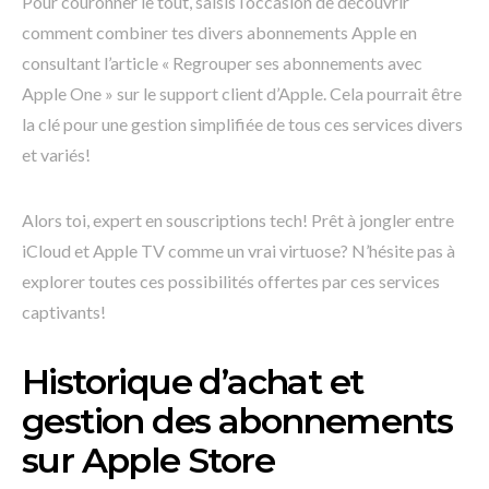
Pour couronner le tout, saisis l’occasion de découvrir
comment combiner tes divers abonnements Apple en
consultant l’article « Regrouper ses abonnements avec
Apple One » sur le support client d’Apple. Cela pourrait être
la clé pour une gestion simplifiée de tous ces services divers
et variés!
Alors toi, expert en souscriptions tech! Prêt à jongler entre
iCloud et Apple TV comme un vrai virtuose? N’hésite pas à
explorer toutes ces possibilités offertes par ces services
captivants!
Historique d’achat et
gestion des abonnements
sur Apple Store