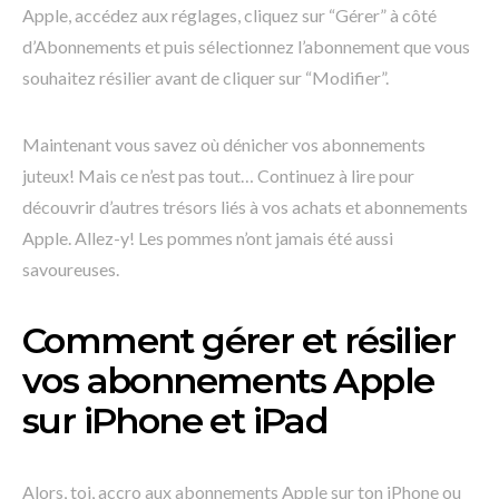
Apple, accédez aux réglages, cliquez sur “Gérer” à côté
d’Abonnements et puis sélectionnez l’abonnement que vous
souhaitez résilier avant de cliquer sur “Modifier”.
Maintenant vous savez où dénicher vos abonnements
juteux! Mais ce n’est pas tout… Continuez à lire pour
découvrir d’autres trésors liés à vos achats et abonnements
Apple. Allez-y! Les pommes n’ont jamais été aussi
savoureuses.
Comment gérer et résilier
vos abonnements Apple
sur iPhone et iPad
Alors, toi, accro aux abonnements Apple sur ton iPhone ou