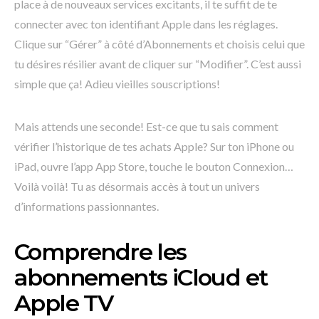
place à de nouveaux services excitants, il te suffit de te
connecter avec ton identifiant Apple dans les réglages.
Clique sur “Gérer” à côté d’Abonnements et choisis celui que
tu désires résilier avant de cliquer sur “Modifier”. C’est aussi
simple que ça! Adieu vieilles souscriptions!
Mais attends une seconde! Est-ce que tu sais comment
vérifier l’historique de tes achats Apple? Sur ton iPhone ou
iPad, ouvre l’app App Store, touche le bouton Connexion…
Voilà voilà! Tu as désormais accès à tout un univers
d’informations passionnantes.
Comprendre les
abonnements iCloud et
Apple TV