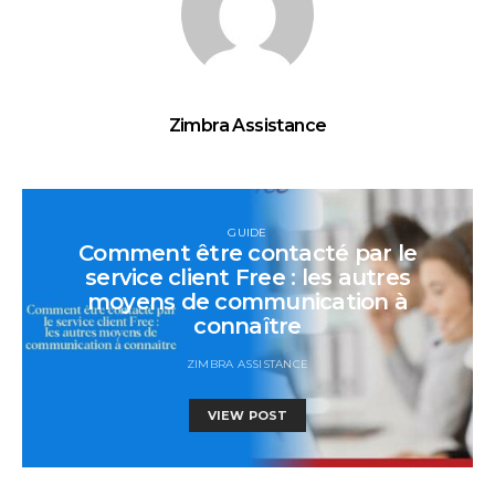
Zimbra Assistance
GUIDE
Comment être contacté par le
service client Free : les autres
moyens de communication à
connaître
ZIMBRA ASSISTANCE
VIEW POST