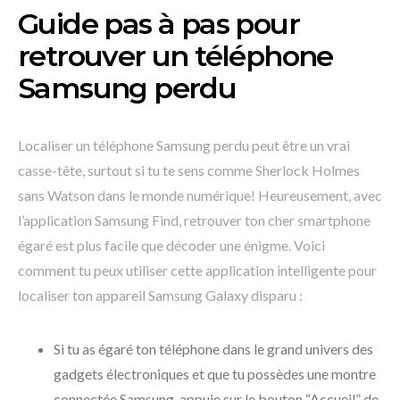
Guide pas à pas pour
retrouver un téléphone
Samsung perdu
Localiser un téléphone Samsung perdu peut être un vrai
casse-tête, surtout si tu te sens comme Sherlock Holmes
sans Watson dans le monde numérique! Heureusement, avec
l’application Samsung Find, retrouver ton cher smartphone
égaré est plus facile que décoder une énigme. Voici
comment tu peux utiliser cette application intelligente pour
localiser ton appareil Samsung Galaxy disparu :
Si tu as égaré ton téléphone dans le grand univers des
gadgets électroniques et que tu possèdes une montre
connectée Samsung, appuie sur le bouton “Accueil” de