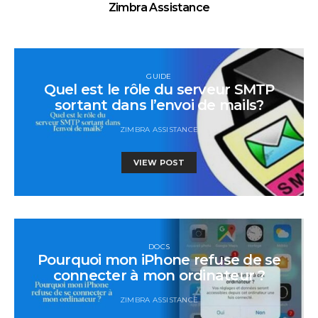
Zimbra Assistance
GUIDE
Quel est le rôle du serveur SMTP
sortant dans l’envoi de mails?
ZIMBRA ASSISTANCE
VIEW POST
DOCS
Pourquoi mon iPhone refuse de se
connecter à mon ordinateur ?
ZIMBRA ASSISTANCE