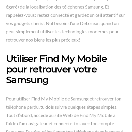
égaré) de la localisation des téléphones Samsung. Et
rappelez-vous: restez connecté et gardez un œil attentif sur
vos gadgets chéris! Nul besoin d’une DeLorean quand on
peut simplement utiliser les technologies modernes pour
retrouver nos biens les plus précieux!
Utiliser Find My Mobile
pour retrouver votre
Samsung
Pour utiliser Find My Mobile de Samsung et retrouver ton
téléphone perdu, tu dois suivre quelques étapes simples.
Tout d’abord, accède au site Web de Find My Mobile à
l’aide d’un navigateur et connecte-toi avec ton compte
Samsung. Ensuite, sélectionne ton téléphone dans le menu à