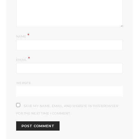
*
NAME
*
EMAIL
WEBSITE
SAVE MY NAME, EMAIL, AND WEBSITE IN THIS BROWSER
FOR THE NEXT TIME I COMMENT.