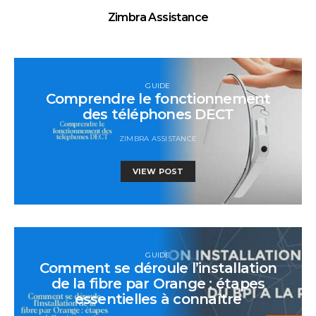
Zimbra Assistance
GUIDE
Comprendre le fonctionnement
des téléphones DECT
ZIMBRA ASSISTANCE
VIEW POST
GUIDE
Comment se déroule l’installation
de la fibre par Orange : étapes
essentielles à connaître