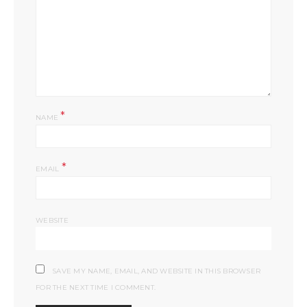
*
NAME
*
EMAIL
WEBSITE
SAVE MY NAME, EMAIL, AND WEBSITE IN THIS BROWSER
FOR THE NEXT TIME I COMMENT.