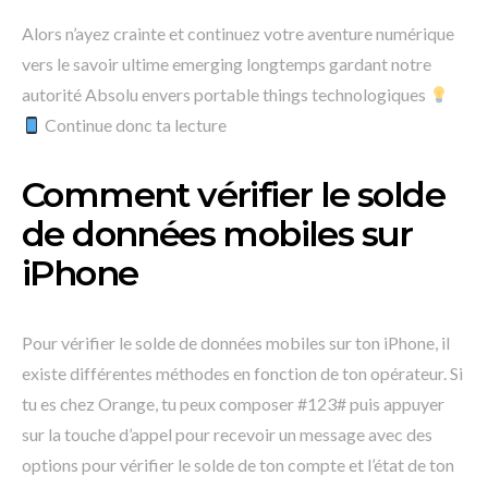
Alors n’ayez crainte et continuez votre aventure numérique
vers le savoir ultime emerging longtemps gardant notre
autorité Absolu envers portable things technologiques
Continue donc ta lecture
Comment vérifier le solde
de données mobiles sur
iPhone
Pour vérifier le solde de données mobiles sur ton iPhone, il
existe différentes méthodes en fonction de ton opérateur. Si
tu es chez Orange, tu peux composer #123# puis appuyer
sur la touche d’appel pour recevoir un message avec des
options pour vérifier le solde de ton compte et l’état de ton