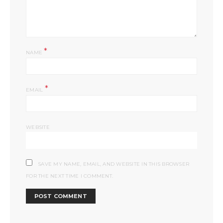
*
NAME
*
EMAIL
WEBSITE
SAVE MY NAME, EMAIL, AND WEBSITE IN THIS BROWSER
FOR THE NEXT TIME I COMMENT.