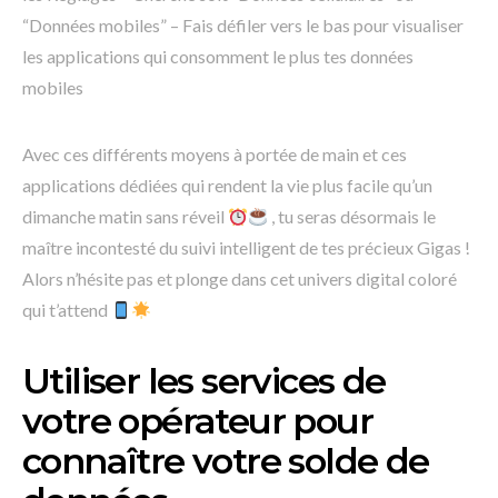
“Données mobiles” – Fais défiler vers le bas pour visualiser
les applications qui consomment le plus tes données
mobiles
Avec ces différents moyens à portée de main et ces
applications dédiées qui rendent la vie plus facile qu’un
dimanche matin sans réveil
, tu seras désormais le
maître incontesté du suivi intelligent de tes précieux Gigas !
Alors n’hésite pas et plonge dans cet univers digital coloré
qui t’attend
Utiliser les services de
votre opérateur pour
connaître votre solde de