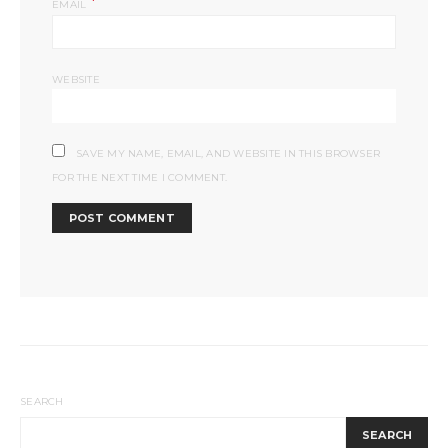
*
EMAIL
WEBSITE
SAVE MY NAME, EMAIL, AND WEBSITE IN THIS BROWSER
FOR THE NEXT TIME I COMMENT.
SEARCH
SEARCH