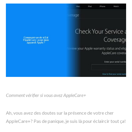
Comment vérifier si vous avez AppleCare+
Ah, vous avez des doutes sur la présence de votre cher
AppleCare+? Pas de panique, je suis là pour éclaircir tout ça!