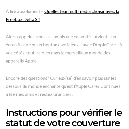
À lire absolument –
Quellecteur multimédia choisir avec la
Freebox Delta S ?
Alors rappelez-vous : si jamais une calamité survient – un
écran fissuré ou un bouton capricieux – avec l’AppleCare+ à
vos côtés, tout ira bien dans le merveilleux monde des
appareils Apple.
Encore des questions? Curieux(se) d’en savoir plus sur les
dessous du monde enchanté qu’est l’Apple Care? Continuez
à lire mes amis et restez branchés!
Instructions pour vérifier le
statut de votre couverture