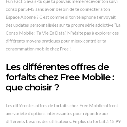
Fun Fact: Savais-tu que tu pouvais même recevoir ton suivi
conso par SMS sans avoir besoin de te connecter à ton
Espace Abonné ? C’est comme si ton téléphone t’envoyait
des updates personnalisées sur ta propre série addictive “La
Conso Mobile : Ta Vie En Data”. N’hésite pas à explorer ces
différents moyens pratiques pour mieux contrôler ta
consommation mobile chez Free !
Les différentes offres de
forfaits chez Free Mobile :
que choisir ?
Les différentes offres de forfaits chez Free Mobile offrent
une variété d’options intéressantes pour répondre aux
différents besoins des utilisateurs. En plus du forfait à 15,99