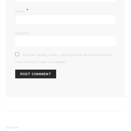
*
EMAIL
WEBSITE
SAVE MY NAME, EMAIL, AND WEBSITE IN THIS BROWSER
FOR THE NEXT TIME I COMMENT.
SEARCH