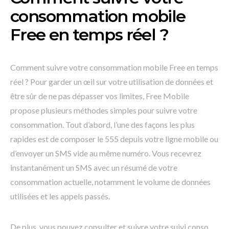
consommation mobile
Free en temps réel ?
Comment suivre votre consommation mobile Free en temps
réel ? Pour garder un œil sur votre utilisation de données et
être sûr de ne pas dépasser vos limites, Free Mobile
propose plusieurs méthodes simples pour suivre votre
consommation. Tout d’abord, l’une des façons les plus
rapides est de composer le 555 depuis votre ligne mobile ou
d’envoyer un SMS vide au même numéro. Vous recevrez
instantanément un SMS avec un résumé de votre
consommation actuelle, notamment le volume de données
utilisées et les appels passés.
De plus, vous pouvez consulter et suivre votre suivi conso