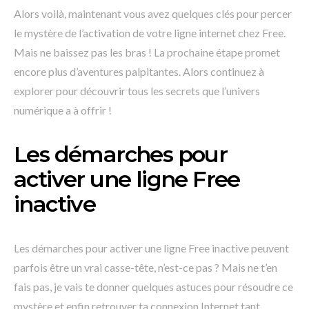
Alors voilà, maintenant vous avez quelques clés pour percer
le mystère de l’activation de votre ligne internet chez Free.
Mais ne baissez pas les bras ! La prochaine étape promet
encore plus d’aventures palpitantes. Alors continuez à
explorer pour découvrir tous les secrets que l’univers
numérique a à offrir !
Les démarches pour
activer une ligne Free
inactive
Les démarches pour activer une ligne Free inactive peuvent
parfois être un vrai casse-tête, n’est-ce pas ? Mais ne t’en
fais pas, je vais te donner quelques astuces pour résoudre ce
mystère et enfin retrouver ta connexion Internet tant