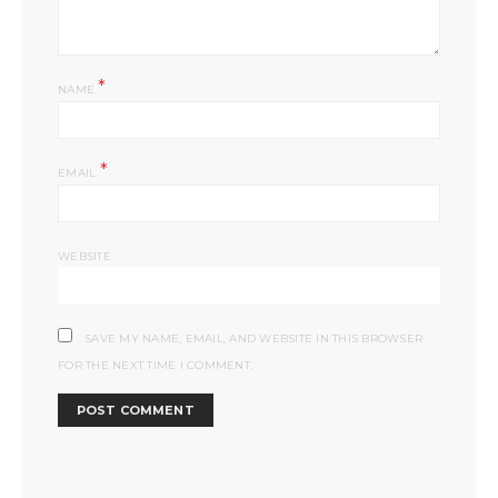
*
NAME
*
EMAIL
WEBSITE
SAVE MY NAME, EMAIL, AND WEBSITE IN THIS BROWSER
FOR THE NEXT TIME I COMMENT.