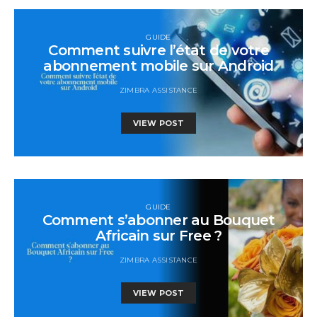
GUIDE
Comment suivre l’état de votre
abonnement mobile sur Android
ZIMBRA ASSISTANCE
VIEW POST
GUIDE
Comment s’abonner au Bouquet
Africain sur Free ?
ZIMBRA ASSISTANCE
VIEW POST