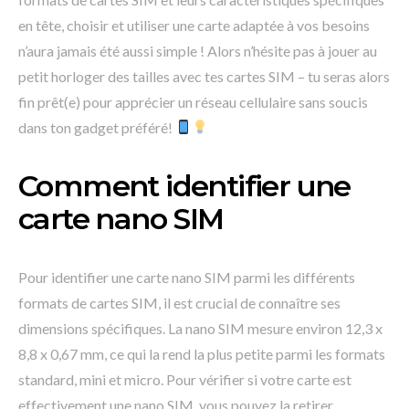
en tête, choisir et utiliser une carte adaptée à vos besoins
n’aura jamais été aussi simple ! Alors n’hésite pas à jouer au
petit horloger des tailles avec tes cartes SIM – tu seras alors
fin prêt(e) pour apprécier un réseau cellulaire sans soucis
dans ton gadget préféré!
Comment identifier une
carte nano SIM
Pour identifier une carte nano SIM parmi les différents
formats de cartes SIM, il est crucial de connaître ses
dimensions spécifiques. La nano SIM mesure environ 12,3 x
8,8 x 0,67 mm, ce qui la rend la plus petite parmi les formats
standard, mini et micro. Pour vérifier si votre carte est
effectivement une nano SIM, vous pouvez la retirer