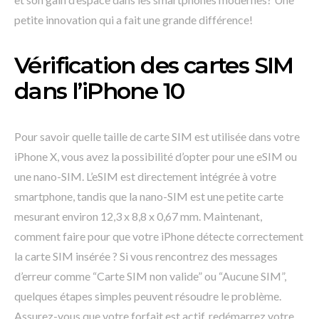
petite innovation qui a fait une grande différence!
Vérification des cartes SIM
dans l’iPhone 10
Pour savoir quelle taille de carte SIM est utilisée dans votre
iPhone X, vous avez la possibilité d’opter pour une eSIM ou
une nano-SIM. L’eSIM est directement intégrée à votre
smartphone, tandis que la nano-SIM est une petite carte
mesurant environ 12,3 x 8,8 x 0,67 mm. Maintenant,
comment faire pour que votre iPhone détecte correctement
la carte SIM insérée ? Si vous rencontrez des messages
d’erreur comme “Carte SIM non valide” ou “Aucune SIM”,
quelques étapes simples peuvent résoudre le problème.
Assurez-vous que votre forfait est actif, redémarrez votre