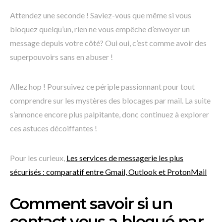
Attendez une seconde ! Saviez-vous que même si vous
bloquez quelqu’un, rien ne vous empêche d’envoyer un
message depuis votre côté? Oui oui, c’est comme avoir des
superpouvoirs sans en abuser !
Allez hop ! Poursuivez ce périple passionnant pour tout
comprendre sur les mystères des blocages par mail. La suite
s’annonce encore plus palpitante, donc continuez à explorer
ces astuces décoiffantes !
Pour les curieux,
Les services de messagerie les plus
sécurisés : comparatif entre Gmail, Outlook et ProtonMail
Comment savoir si un
contact vous a bloqué par