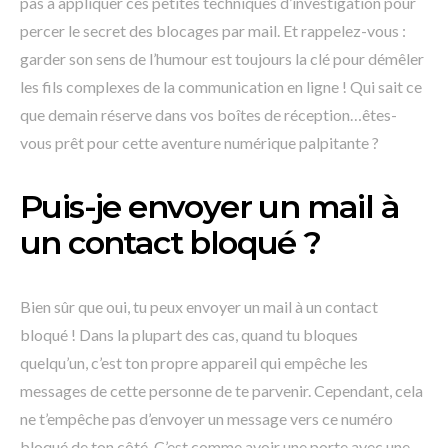
pas à appliquer ces petites techniques d’investigation pour
percer le secret des blocages par mail. Et rappelez-vous :
garder son sens de l’humour est toujours la clé pour démêler
les fils complexes de la communication en ligne ! Qui sait ce
que demain réserve dans vos boîtes de réception…êtes-
vous prêt pour cette aventure numérique palpitante ?
Puis-je envoyer un mail à
un contact bloqué ?
Bien sûr que oui, tu peux envoyer un mail à un contact
bloqué ! Dans la plupart des cas, quand tu bloques
quelqu’un, c’est ton propre appareil qui empêche les
messages de cette personne de te parvenir. Cependant, cela
ne t’empêche pas d’envoyer un message vers ce numéro
bloqué de ton côté. C’est comme avoir une porte avec une