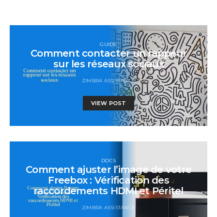
GUIDE
Comment contacter un rappeur
sur les réseaux sociaux
ZIMBRA ASSISTANCE
VIEW POST
DOCS
Comment ajuster l’image de votre
Freebox : Vérification des
raccordements HDMI et Péritel
ZIMBRA ASSISTANCE