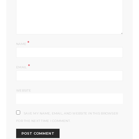
*
NAME
*
EMAIL
WEBSITE
SAVE MY NAME, EMAIL, AND WEBSITE IN THIS BROWSER
FOR THE NEXT TIME I COMMENT.