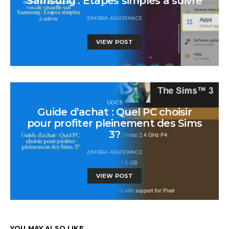
Samsung : Étapes simples à suivre
ZIMBRA ASSISTANCE
VIEW POST
DOCS
Guide d’achat : Quel PC choisir
pour profiter pleinement des Sims
3?
ZIMBRA ASSISTANCE
VIEW POST
YOU MAY ALSO LIKE