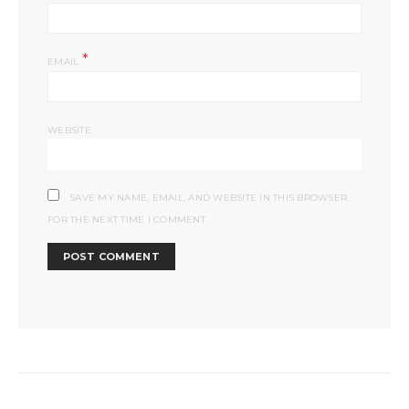
*
EMAIL
WEBSITE
SAVE MY NAME, EMAIL, AND WEBSITE IN THIS BROWSER
FOR THE NEXT TIME I COMMENT.