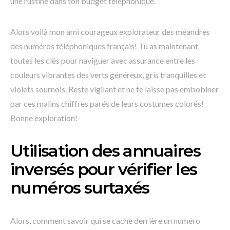
une rustine dans ton budget téléphonique.
Alors voilà mon ami courageux explorateur des méandres
des numéros téléphoniques français! Tu as maintenant
toutes les clés pour naviguer avec assurance entre les
couleurs vibrantes des verts généreux, gris tranquilles et
violets sournois. Reste vigilant et ne te laisse pas embobiner
par ces malins chiffres parés de leurs costumes colorés!
Bonne exploration!
Utilisation des annuaires
inversés pour vérifier les
numéros surtaxés
Alors, comment savoir qui se cache derrière un numéro