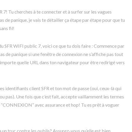
FR 7! Tu cherches à te connecter et à surfer sur les vagues
s de panique, je vais te détailler ça étape par étape pour que tu
ans fil!
du SFR WIFI public 7, voici ce que tu dois faire : Commence par
as de panique si une fenêtre de connexion ne s’affiche pas tout
’importe quelle URL dans ton navigateur pour être redirigé vers
tes identifiants client SFR et ton mot de passe (oui, ceux-là qui
u pas). Une fois que c’est fait, accepte vaillamment les termes
sur “CONNEXION” avec assurance et hop! Tu es prêt à voguer
un truc contre les oublis? Assurez-vous qu’elle est bien