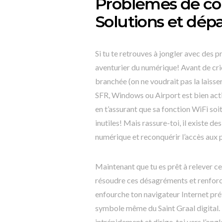
Problèmes de co
Solutions et dé
Si tu te retrouves à jongler avec des
aventurier du numérique! Avant de crie
branchée (on ne voudrait pas la laisse
SFR, Windows ou Airport est bien activ
en t’assurant que sa fonction WiFi soit
inutiles! Mais rassure-toi, il existe d
numérique et reconquérir l’accès aux 
Maintenant que tu es prêt à relever c
résoudre ces désagréments et renforc
enfourche ton navigateur Internet pré
symbole même du Saint Graal digital. 
intrépidement et dirige-toi vers l’ong