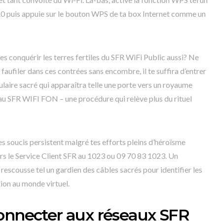
2.0 puis appuie sur le bouton WPS de ta box Internet comme un
s conquérir les terres fertiles du SFR WiFi Public aussi? Ne
e faufiler dans ces contrées sans encombre, il te suffira d’entrer
laire sacré qui apparaîtra telle une porte vers un royaume
au SFR WIFI FON – une procédure qui relève plus du rituel
es soucis persistent malgré tes efforts pleins d’héroïsme
ours le Service Client SFR au 1023 ou 09 70 83 1023. Un
 rescousse tel un gardien des câbles sacrés pour identifier les
ion au monde virtuel.
onnecter aux réseaux SFR