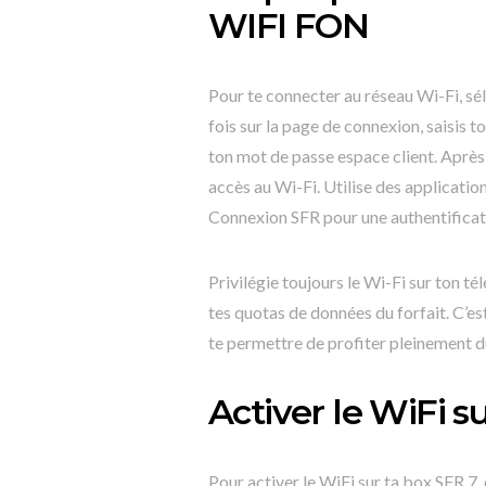
WIFI FON
Pour te connecter au réseau Wi-Fi, sé
fois sur la page de connexion, saisis 
ton mot de passe espace client. Après a
accès au Wi-Fi. Utilise des applicati
Connexion SFR pour une authentifica
Privilégie toujours le Wi-Fi sur ton 
tes quotas de données du forfait. C’es
te permettre de profiter pleinement d
Activer le WiFi s
Pour activer le WiFi sur ta box SFR 7