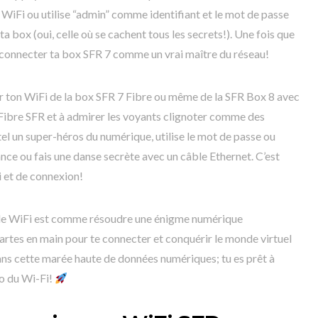
u WiFi ou utilise “admin” comme identifiant et le mot de passe
 ta box (oui, celle où se cachent tous les secrets!). Une fois que
 et connecter ta box SFR 7 comme un vrai maître du réseau!
r ton WiFi de la box SFR 7 Fibre ou même de la SFR Box 8 avec
7 Fibre SFR et à admirer les voyants clignoter comme des
el un super-héros du numérique, utilise le mot de passe ou
ce ou fais une danse secrète avec un câble Ethernet. C’est
i et de connexion!
ode WiFi est comme résoudre une énigme numérique
 cartes en main pour te connecter et conquérir le monde virtuel
dans cette marée haute de données numériques; tu es prêt à
o du Wi-Fi!