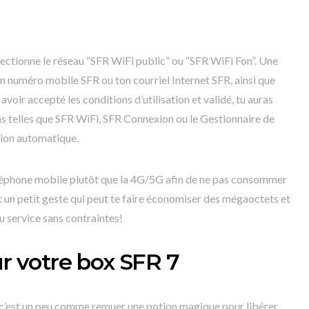
lectionne le réseau “SFR WiFi public” ou “SFR WiFi Fon”. Une
ton numéro mobile SFR ou ton courriel Internet SFR, ainsi que
voir accepté les conditions d’utilisation et validé, tu auras
ons telles que SFR WiFi, SFR Connexion ou le Gestionnaire de
tion automatique.
téléphone mobile plutôt que la 4G/5G afin de ne pas consommer
t un petit geste qui peut te faire économiser des mégaoctets et
u service sans contraintes!
ur votre box SFR 7
, c’est un peu comme remuer une potion magique pour libérer