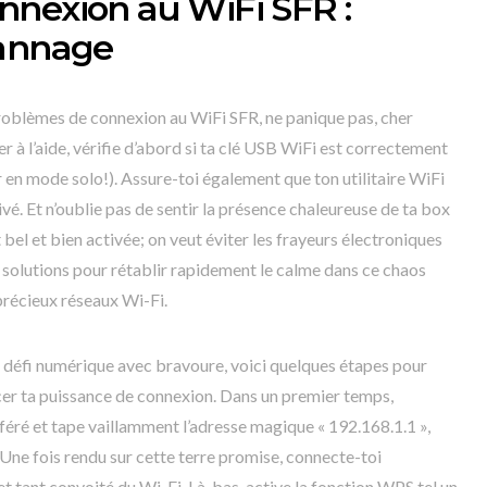
nnexion au WiFi SFR :
pannage
 problèmes de connexion au WiFi SFR, ne panique pas, cher
r à l’aide, vérifie d’abord si ta clé USB WiFi est correctement
r en mode solo!). Assure-toi également que ton utilitaire WiFi
é. Et n’oublie pas de sentir la présence chaleureuse de ta box
 bel et bien activée; on veut éviter les frayeurs électroniques
es solutions pour rétablir rapidement le calme dans ce chaos
précieux réseaux Wi-Fi.
e défi numérique avec bravoure, voici quelques étapes pour
er ta puissance de connexion. Dans un premier temps,
féré et tape vaillamment l’adresse magique « 192.168.1.1 »,
Une fois rendu sur cette terre promise, connecte-toi
let tant convoité du Wi-Fi. Là-bas, active la fonction WPS tel un