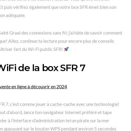
Et puis vérifiez également que votre box SFR émet bien son
ion adéquate.
aint Graal des connexions sans fil; j’ai hâte de savoir comment
e! Allez, continue ta lecture pour encore plus de conseils
triser l’art du Wi-Fi public SFR!
WiFi de la box SFR 7
vente en ligne à découvrir en 2024
FR 7, c’est comme jouer à cache-cache avec une technologie!
out d’abord, lance ton navigateur Internet préféré et tape
er à l’interface d’administration tel un pirate sur la mer
 en appuyant sur le bouton WPS pendant environ 5 secondes