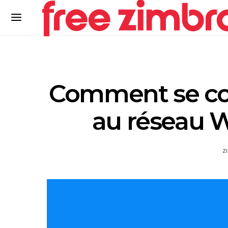
Comment se co
au réseau W
Z