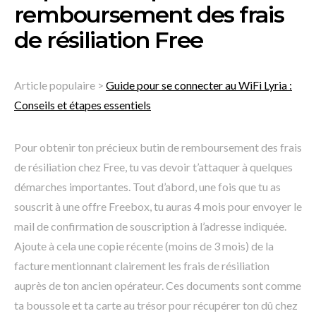
remboursement des frais
de résiliation Free
Article populaire >
Guide pour se connecter au WiFi Lyria :
Conseils et étapes essentiels
Pour obtenir ton précieux butin de remboursement des frais
de résiliation chez Free, tu vas devoir t’attaquer à quelques
démarches importantes. Tout d’abord, une fois que tu as
souscrit à une offre Freebox, tu auras 4 mois pour envoyer le
mail de confirmation de souscription à l’adresse indiquée.
Ajoute à cela une copie récente (moins de 3 mois) de la
facture mentionnant clairement les frais de résiliation
auprès de ton ancien opérateur. Ces documents sont comme
ta boussole et ta carte au trésor pour récupérer ton dû chez