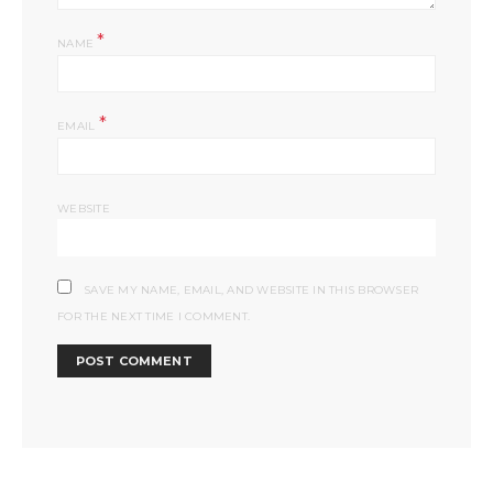
*
NAME
*
EMAIL
WEBSITE
SAVE MY NAME, EMAIL, AND WEBSITE IN THIS BROWSER
FOR THE NEXT TIME I COMMENT.