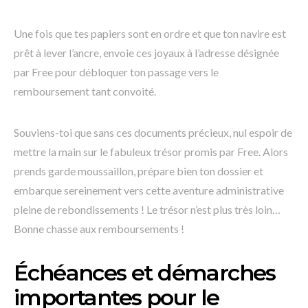
Une fois que tes papiers sont en ordre et que ton navire est
prêt à lever l’ancre, envoie ces joyaux à l’adresse désignée
par Free pour débloquer ton passage vers le
remboursement tant convoité.
Souviens-toi que sans ces documents précieux, nul espoir de
mettre la main sur le fabuleux trésor promis par Free. Alors
prends garde moussaillon, prépare bien ton dossier et
embarque sereinement vers cette aventure administrative
pleine de rebondissements ! Le trésor n’est plus très loin…
Bonne chasse aux remboursements !
Échéances et démarches
importantes pour le