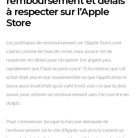
remboursement et délais
à respecter sur l’Apple
Store
Les politiques de remboursement sur l’Apple Store sont
claires comme de l’eau de roche, mais assure-toi de
respecter les délais pour récupérer ton argent plus
rapidement que Flash ne peut courir! Si tu réalises que cet
achat était une erreur monumentale ou que l’application te
laisse aussi insatisfait qu’un café froid, voici ce que tu dois
savoir pour obtenir un remboursement sans t’en mordre les
doigts.
Pour commencer, lorsque tu fais une demande de
remboursement via le site d’Apple, sois précis comme un