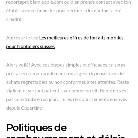
reportaproblem.apple.com ou bien prends contact avec ton
établissement financier pour vérifier si le montant a été
crédité.
Autres articles:
Les meilleures offres de forfaits mobiles
pour frontaliers suisses
Alors voilà! Avec ces étapes simples et efficaces, tu seras
prêt à récupérer rapidement ton argent dépensé dans des
achats regrettables ou non conformes à tes attentes. Reste
vigilant et surtout patient, car comme on dit: Rome ne s’est
pas construite en un jour… ni les remboursements envoyés
depuis Cupertino!
Politiques de