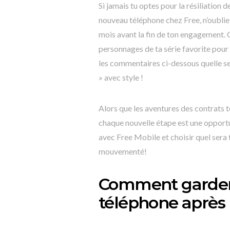
Si jamais tu optes pour la résiliation 
nouveau téléphone chez Free, n’oublie
mois avant la fin de ton engagement. 
personnages de ta série favorite pour l
les commentaires ci-dessous quelle ser
» avec style !
Alors que les aventures des contrats té
chaque nouvelle étape est une opport
avec Free Mobile et choisir quel ser
mouvementé!
Comment garder
téléphone après l