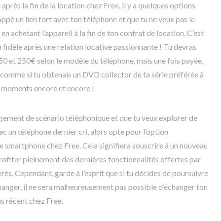
près la fin de la location chez Free, il y a quelques options
oppé un lien fort avec ton téléphone et que tu ne veux pas le
 en achetant l’appareil à la fin de ton contrat de location. C’est
dèle après une relation locative passionnante ! Tu devras
0 et 250€ selon le modèle du téléphone, mais une fois payée,
st comme si tu obtenais un DVD collector de ta série préférée à
urs moments encore et encore !
ngement de scénario téléphonique et que tu veux explorer de
 un téléphone dernier cri, alors opte pour l’option
e smartphone chez Free. Cela signifiera souscrire à un nouveau
rofiter pleinement des dernières fonctionnalités offertes par
és. Cependant, garde à l’esprit que si tu décides de poursuivre
hanger, il ne sera malheureusement pas possible d’échanger ton
s récent chez Free.