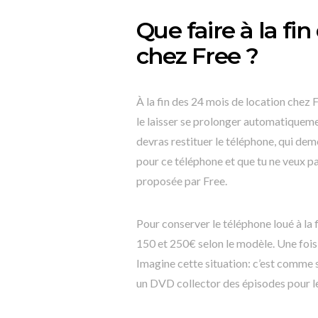
Que faire à la fi
chez Free ?
À la fin des 24 mois de location chez Fr
le laisser se prolonger automatiquemen
devras restituer le téléphone, qui dem
pour ce téléphone et que tu ne veux pa
proposée par Free.
Pour conserver le téléphone loué à la 
150 et 250€ selon le modèle. Une fois
Imagine cette situation: c’est comme si
un DVD collector des épisodes pour les 