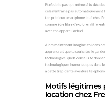
Et n’oublie pas que même si tu décides
cela n’entraîne pas automatiquement la
ton précieux smartphone loué chez Free
comme être libre d’explorer différents
avec ton appareil actuel.
Alors maintenant imagine-toi dans cett
apprendrait que tu souhaites le garder
technologies, quels conseils te donnera
technologiques humoristiques dans l
à cette trépidante aventure téléphoni
Motifs légitimes 
location chez Fr