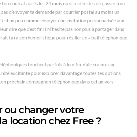
de ton contrat après les 24 mois ou si tu décides de passer à un
 pas d’envoyer ta demande par courrier postal au moins un
C’est un peu comme envoyer une invitation personnalisée aux
eur dire que c’est fini ! N’hésite pas non plus à partager dans
ait ta raison humoristique pour résilier ce « bail téléphonique
léphoniques touchent parfois à leur fin, n’aie crainte car
unité excitante pour explorer davantage toutes tes options
a ton prochain compagnon téléphonique dans cet univers
 ou changer votre
a location chez Free ?