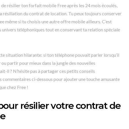
 de résilier ton forfait mobile Free après les 24 mois écoulés,
 résiliation du contrat de location. Tu peux toujours conserver
 même si tu choisis une autre offre mobile ailleurs. C’est
 univers téléphoniques tout en conservant ta relation spéciale
e situation hilarante: si ton téléphone pouvait parler lorsqu’il
 ou partir pour mieux dans la jungle des nouvelles
it-il ? N’hésite pas à partager ces petits conseils
es commentaires ci-dessous pour ajouter une touche amusante
que chez Free !
pour résilier votre contrat de
ee