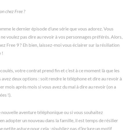
on chez Free ?
u comme le dernier épisode d’une série que vous adorez. Vous
 ne voulez pas dire au revoir à vos personnages préférés. Alors,
z Free 9 ? Eh bien, laissez-moi vous éclairer sur la résiliation
 !
coulés, votre contrat prend fin et c’est à ce moment là que les
avez deux options : soit rendre le téléphone et dire au revoir à
uer mois après mois si vous avez du mal à dire au revoir (on a
es !).
e nouvelle aventure téléphonique ou si vous souhaitez
 adopter un nouveau dans la famille, il est temps de résilier
ne petite astuce pour cela : n’oubliez pas d’inclure un motif