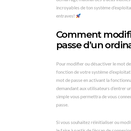
incroyables de ton système d’exploita
entraves!
Comment modifie
passe d’un ordin
Pour modifier ou désactiver le mot de 
fonction de votre système d’exploita
mot de passe en activant la fonctionn
demandant aux utilisateurs d’entrer u
simple vous permettra de vous connec
passe.
Si vous souhaitez réinitialiser ou mod
le faire à partir de l’écran de connexio