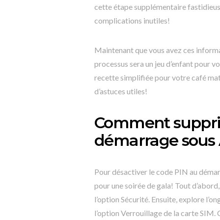
cette étape supplémentaire fastidieu
complications inutiles!
Maintenant que vous avez ces informat
processus sera un jeu d’enfant pour v
recette simplifiée pour votre café mat
d’astuces utiles!
Comment supprim
démarrage sous 
Pour désactiver le code PIN au démarr
pour une soirée de gala! Tout d’abord,
l’option Sécurité. Ensuite, explore l’
l’option Verrouillage de la carte SIM