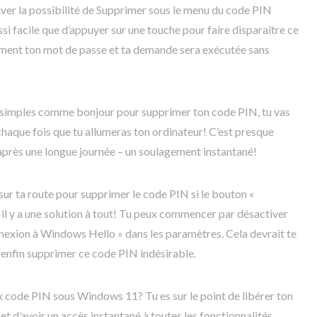
uver la possibilité de Supprimer sous le menu du code PIN
si facile que d’appuyer sur une touche pour faire disparaître ce
ent ton mot de passe et ta demande sera exécutée sans
s simples comme bonjour pour supprimer ton code PIN, tu vas
chaque fois que tu allumeras ton ordinateur! C’est presque
après une longue journée – un soulagement instantané!
sur ta route pour supprimer le code PIN si le bouton «
s, il y a une solution à tout! Tu peux commencer par désactiver
nnexion à Windows Hello » dans les paramètres. Cela devrait te
 enfin supprimer ce code PIN indésirable.
ux code PIN sous Windows 11? Tu es sur le point de libérer ton
et d’avoir un accès instantané à toutes les fonctionnalités