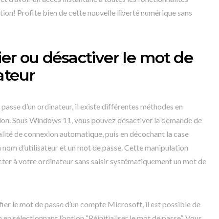
tion! Profite bien de cette nouvelle liberté numérique sans
r ou désactiver le mot de
ateur
passe d’un ordinateur, il existe différentes méthodes en
tion. Sous Windows 11, vous pouvez désactiver la demande de
alité de connexion automatique, puis en décochant la case
n nom d’utilisateur et un mot de passe. Cette manipulation
ter à votre ordinateur sans saisir systématiquement un mot de
ifier le mot de passe d’un compte Microsoft, il est possible de
n en sélectionnant l’option “Réinitialiser le mot de passe”. Vous