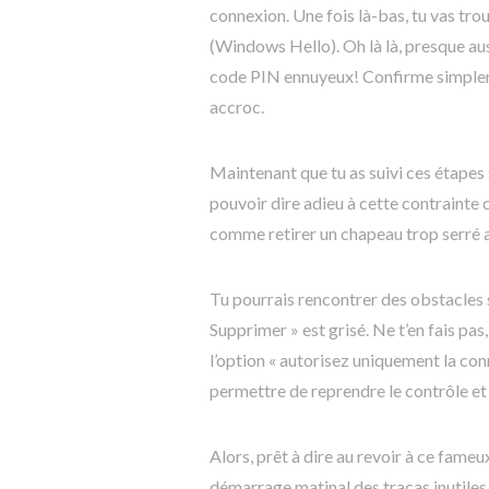
connexion. Une fois là-bas, tu vas tro
(Windows Hello). Oh là là, presque aus
code PIN ennuyeux! Confirme simplem
accroc.
Maintenant que tu as suivi ces étape
pouvoir dire adieu à cette contrainte 
comme retirer un chapeau trop serré 
Tu pourrais rencontrer des obstacles 
Supprimer » est grisé. Ne t’en fais pa
l’option « autorisez uniquement la co
permettre de reprendre le contrôle et
Alors, prêt à dire au revoir à ce fame
démarrage matinal des tracas inutiles 