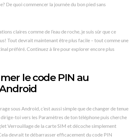
se? De quoi commencer la journée du bon pied sans
ions claires comme de l’eau de roche, je suis sûr que ce
ous! Tout devrait maintenant être plus facile – tout comme une
inal préféré. Continuez à lire pour explorer encore plus
er le code PIN au
Android
age sous Android, c’est aussi simple que de changer de tenue
 dirige-toi vers les Paramètres de ton téléphone puis cherche
onglet Verrouillage de la carte SIM et décoche simplement
. Cela devrait te débarrasser efficacement du code PIN