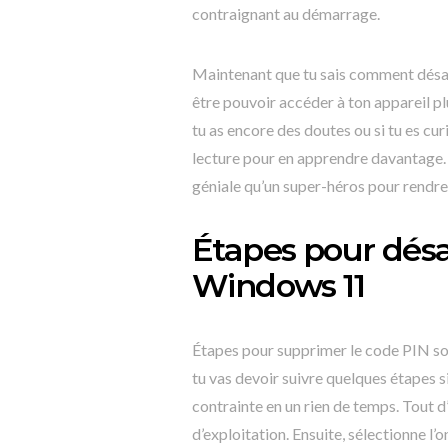
contraignant au démarrage.
Maintenant que tu sais comment désac
être pouvoir accéder à ton appareil p
tu as encore des doutes ou si tu es cu
lecture pour en apprendre davantage. 
géniale qu’un super-héros pour rendre
Étapes pour désa
Windows 11
Étapes pour supprimer le code PIN s
tu vas devoir suivre quelques étapes 
contrainte en un rien de temps. Tout d
d’exploitation. Ensuite, sélectionne l