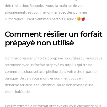
détermination. Rappelez-vous, la maîtrise de vos
abonnements est comme jongler avec des pommes
numériques – captivant mais parfois risqué !
Comment résilier un forfait
prépayé non utilisé
Comment résilier un forfait prépayé non utilisé : Si vous vous
retrouvez avec un forfait prépayé en surplus qui traîne
comme une chaussette orpheline dans votre tiroir, pas de
panique ! Je vais vous montrer comment vous en
débarrasser aussi facilement qu’on se débarrasse d’une
vieille habitude !
Pour mettre fin à ce forfait prépayé qui vous encombre plus