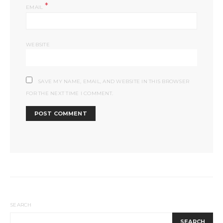
*
EMAIL
WEBSITE
SAVE MY NAME, EMAIL, AND WEBSITE IN THIS BROWSER
FOR THE NEXT TIME I COMMENT.
SEARCH
SEARCH