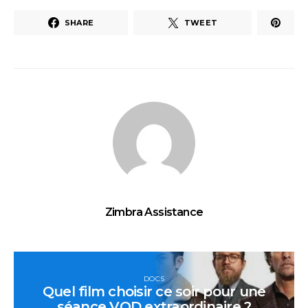
SHARE
TWEET
Zimbra Assistance
DOCS
Quel film choisir ce soir pour une
séance VOD extraordinaire ?