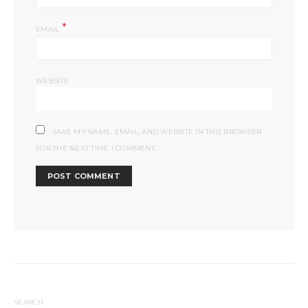
*
EMAIL
WEBSITE
SAVE MY NAME, EMAIL, AND WEBSITE IN THIS BROWSER
FOR THE NEXT TIME I COMMENT.
SEARCH