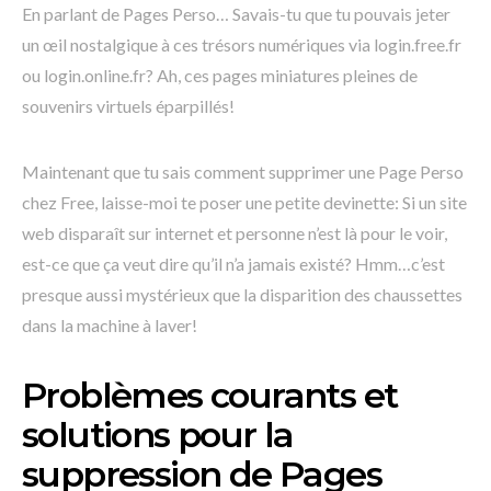
En parlant de Pages Perso… Savais-tu que tu pouvais jeter
un œil nostalgique à ces trésors numériques via login.free.fr
ou login.online.fr? Ah, ces pages miniatures pleines de
souvenirs virtuels éparpillés!
Maintenant que tu sais comment supprimer une Page Perso
chez Free, laisse-moi te poser une petite devinette: Si un site
web disparaît sur internet et personne n’est là pour le voir,
est-ce que ça veut dire qu’il n’a jamais existé? Hmm…c’est
presque aussi mystérieux que la disparition des chaussettes
dans la machine à laver!
Problèmes courants et
solutions pour la
suppression de Pages