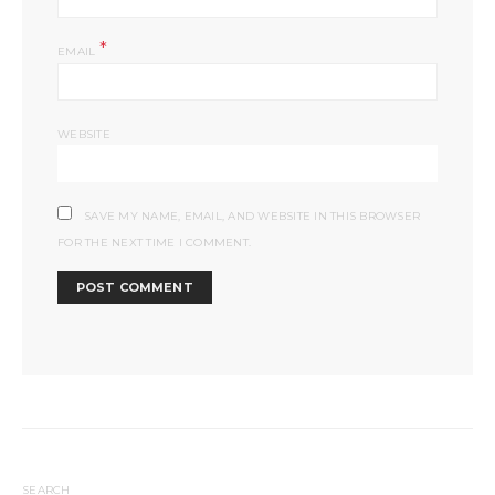
*
EMAIL
WEBSITE
SAVE MY NAME, EMAIL, AND WEBSITE IN THIS BROWSER
FOR THE NEXT TIME I COMMENT.
SEARCH