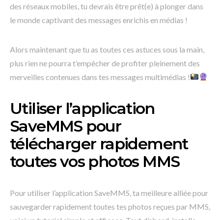
des réseaux mobiles, tu devrais être prêt(e) à plonger dans
le monde captivant des messages enrichis en médias !
Alors maintenant que tu as toutes ces astuces sous la main,
plus rien ne pourra t’empêcher de profiter pleinement des
merveilles contenues dans tes messages multimédias !
Utiliser l’application
SaveMMS pour
télécharger rapidement
toutes vos photos MMS
Pour utiliser l’application SaveMMS, ta meilleure alliée pour
sauvegarder rapidement toutes tes photos reçues par MMS,