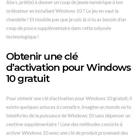
Alors, prêt(e) à donner un coup de jeune numérique à ton
ordinateur en installant Windows 10 ? Le jeu en vaut la
chandelle ! Et n’oublie pas que je suis là si tu as besoin d’un
coup de pouce supplémentaire dans cette odyssée
technologique !
Obtenir une clé
d’activation pour Windows
10 gratuit
Pour obtenir une clé d’activation pour Windows 10 gratuit, il
existe quelques astuces à connaître. Imagine un monde où tu
bénéficies de la puissance de Windows 10 sans dépenser un
centime supplémentaire ! L’une des méthodes consiste à
activer Windows 10 avec une clé de produit provenant des