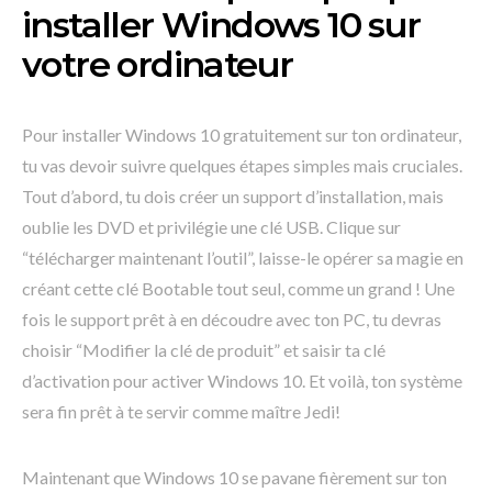
installer Windows 10 sur
votre ordinateur
Pour installer Windows 10 gratuitement sur ton ordinateur,
tu vas devoir suivre quelques étapes simples mais cruciales.
Tout d’abord, tu dois créer un support d’installation, mais
oublie les DVD et privilégie une clé USB. Clique sur
“télécharger maintenant l’outil”, laisse-le opérer sa magie en
créant cette clé Bootable tout seul, comme un grand ! Une
fois le support prêt à en découdre avec ton PC, tu devras
choisir “Modifier la clé de produit” et saisir ta clé
d’activation pour activer Windows 10. Et voilà, ton système
sera fin prêt à te servir comme maître Jedi!
Maintenant que Windows 10 se pavane fièrement sur ton