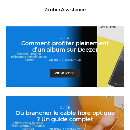
Zimbra Assistance
GUIDE
Comment profiter pleinement
d’un album sur Deezer
ZIMBRA ASSISTANCE
VIEW POST
GUIDE
Où brancher le câble fibre optique
? Un guide complet
ZIMBRA ASSISTANCE