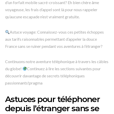
d’un forfait mobile sacré-croissant? Eh bien chère âme
voyageuse, les frais d’appel sont là pour nous rappeler
qu’aucune escapade n’est vraiment gratuite.
Astuce voyage: Connaissez-vous ces petites échoppes
aux tarifs raisonnables permettant d’appeler la douce
France sans se ruiner pendant vos aventures à l’étranger?
Continuons notre aventure téléphonique à travers les câbles
du globe!
Continuez à lire les sections suivantes pour
découvrir davantage de secrets téléphoniques
passionnants!pragma
Astuces pour téléphoner
depuis l’étranger sans se