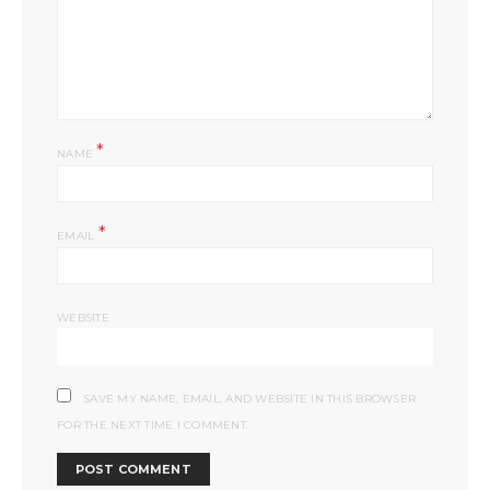
*
NAME
*
EMAIL
WEBSITE
SAVE MY NAME, EMAIL, AND WEBSITE IN THIS BROWSER
FOR THE NEXT TIME I COMMENT.