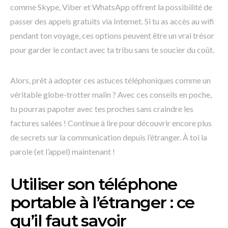
comme Skype, Viber et WhatsApp offrent la possibilité de
passer des appels gratuits via Internet. Si tu as accès au wifi
pendant ton voyage, ces options peuvent être un vrai trésor
pour garder le contact avec ta tribu sans te soucier du coût.
Alors, prêt à adopter ces astuces téléphoniques comme un
véritable globe-trotter malin ? Avec ces conseils en poche,
tu pourras papoter avec tes proches sans craindre les
factures salées ! Continue à lire pour découvrir encore plus
de secrets sur la communication depuis l’étranger. À toi la
parole (et l’appel) maintenant !
Utiliser son téléphone
portable à l’étranger : ce
qu’il faut savoir