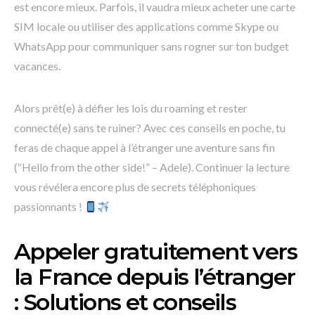
est encore mieux. Parfois, il vaudra mieux acheter une carte
SIM locale ou utiliser des applications comme Skype ou
WhatsApp pour communiquer sans rogner sur ton budget
vacances.
Alors prêt(e) à défier les lois du roaming et rester
connecté(e) sans te ruiner? Avec ces conseils en poche, tu
feras de chaque appel à l’étranger une aventure sans fin
(“Hello from the other side!” – Adele). Continuer la lecture
vous révélera encore plus de secrets téléphoniques
passionnants !
Appeler gratuitement vers
la France depuis l’étranger
: Solutions et conseils