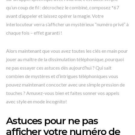
qu’un coup de fil : décrochez le combiné, composez *67
avant d’appeler et laissez opérer la magie. Votre
interlocuteur verra s’afficher un mystérieux “numéro privé” à
chaque fois – effet garanti !
Alors maintenant que vous avez toutes les clés en main pour
jouer au maître de la dissimulation téléphonique, pourquoi
ne pas essayer ces astuces dès aujourd’hui ? Qui sait
combien de mystères et d’intrigues téléphoniques vous
pouvez maintenant concocter avec une simple pression de
touches ? Amusez-vous bien et faites sonner vos appels
avec style en mode incognito!
Astuces pour ne pas
afficher votre numéro de