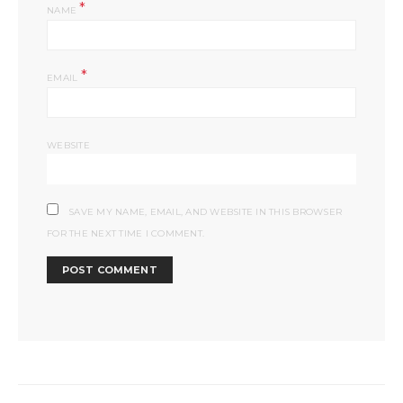
*
NAME
*
EMAIL
WEBSITE
SAVE MY NAME, EMAIL, AND WEBSITE IN THIS BROWSER
FOR THE NEXT TIME I COMMENT.