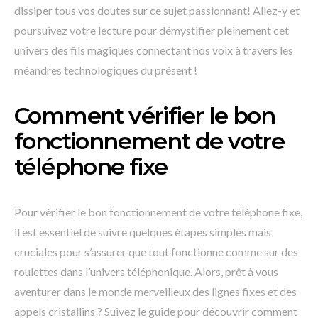
dissiper tous vos doutes sur ce sujet passionnant! Allez-y et
poursuivez votre lecture pour démystifier pleinement cet
univers des fils magiques connectant nos voix à travers les
méandres technologiques du présent !
Comment vérifier le bon
fonctionnement de votre
téléphone fixe
Pour vérifier le bon fonctionnement de votre téléphone fixe,
il est essentiel de suivre quelques étapes simples mais
cruciales pour s’assurer que tout fonctionne comme sur des
roulettes dans l’univers téléphonique. Alors, prêt à vous
aventurer dans le monde merveilleux des lignes fixes et des
appels cristallins ? Suivez le guide pour découvrir comment