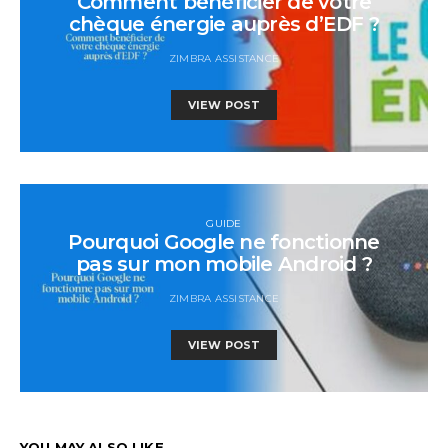
Comment bénéficier de votre
chèque énergie auprès d’EDF ?
ZIMBRA ASSISTANCE
VIEW POST
GUIDE
Pourquoi Google ne fonctionne
pas sur mon mobile Android ?
ZIMBRA ASSISTANCE
VIEW POST
YOU MAY ALSO LIKE