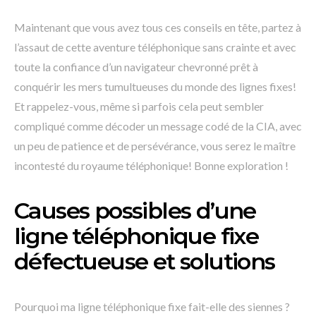
Maintenant que vous avez tous ces conseils en tête, partez à
l’assaut de cette aventure téléphonique sans crainte et avec
toute la confiance d’un navigateur chevronné prêt à
conquérir les mers tumultueuses du monde des lignes fixes!
Et rappelez-vous, même si parfois cela peut sembler
compliqué comme décoder un message codé de la CIA, avec
un peu de patience et de persévérance, vous serez le maître
incontesté du royaume téléphonique! Bonne exploration !
Causes possibles d’une
ligne téléphonique fixe
défectueuse et solutions
Pourquoi ma ligne téléphonique fixe fait-elle des siennes ?