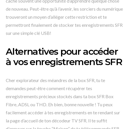
cache souvent une opportunité d’apprendre quelque chose
de nouveau. Peut-être qu’à l’avenir, les sorciers du numérique
trouveront un moyen d’alléger cette restriction et te
permettront finalement de stocker tes enregistrements SFR
sur une simple clé USB!
Alternatives pour accéder
à vos enregistrements SFR
Cher explorateur des méandres de la box SFR, tu te
demandes peut-être comment récupérer tes
enregistrements précieux stockés dans ta box SFR Box
Fibre, ADSL ou THD. Eh bien, bonne nouvelle ! Tu peux
facilement accéder à tes enregistrements en te rendant sur
la page d’accueil de ton décodeur TV SFR. Il te suffit
d’appuyer sur la touche “Maison” de ta télécommande SFR