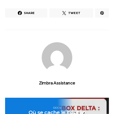
SHARE
TWEET
Zimbra Assistance
DOCS
Où se cache le bouton