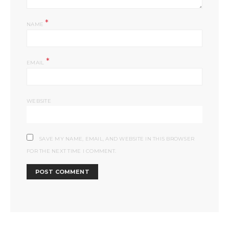
*
NAME
*
EMAIL
WEBSITE
SAVE MY NAME, EMAIL, AND WEBSITE IN THIS BROWSER
FOR THE NEXT TIME I COMMENT.