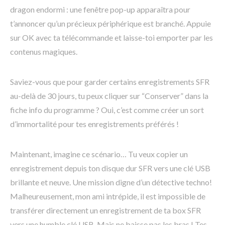
dragon endormi : une fenêtre pop-up apparaîtra pour
t’annoncer qu’un précieux périphérique est branché. Appuie
sur OK avec ta télécommande et laisse-toi emporter par les
contenus magiques.
Saviez-vous que pour garder certains enregistrements SFR
au-delà de 30 jours, tu peux cliquer sur “Conserver” dans la
fiche info du programme ? Oui, c’est comme créer un sort
d’immortalité pour tes enregistrements préférés !
Maintenant, imagine ce scénario… Tu veux copier un
enregistrement depuis ton disque dur SFR vers une clé USB
brillante et neuve. Une mission digne d’un détective techno!
Malheureusement, mon ami intrépide, il est impossible de
transférer directement un enregistrement de ta box SFR
vers une humble clé USB. Mais ne baisse pas les bras ! Tes