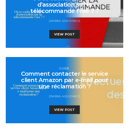
d’association sur la
télécommande Free 7 ?
ZIMBRA ASSISTANCE
VIEW POST
GUIDE
Comment contacter le service
client Amazon par e-mail pour
une réclamation ?
ZIMBRA ASSISTANCE
VIEW POST