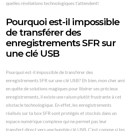
quelles révélations technologiques t’attendent!
Pourquoi est-il impossible
de transférer des
enregistrements SFR sur
une clé USB
Pourquoi est-il impossible de transférer des
enregistrements SFR sur une clé USB? Eh bien, mon cher ami
en quête de solutions magiques pour libérer ses précieux
enregistrements, il existe une raison plutôt frustrante à cet
obstacle technologique. En effet, les enregistrements
réalisés sur ta box SFR sont protégés et stockés dans un
espace numérique complexe qui ne permet pas leur
transfert direct vers une humble clé USB. C’est comme si tes