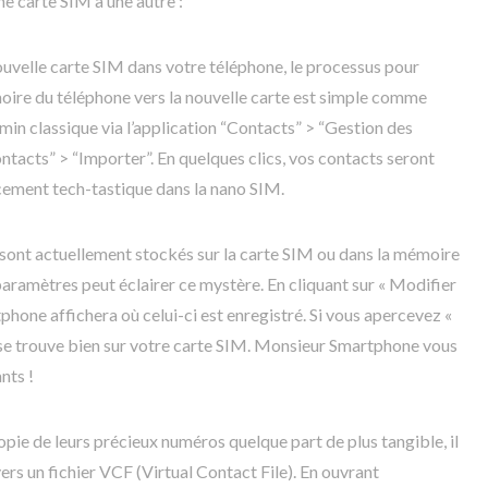
e carte SIM à une autre :
ouvelle carte SIM dans votre téléphone, le processus pour
oire du téléphone vers la nouvelle carte est simple comme
hemin classique via l’application “Contacts” > “Gestion des
ntacts” > “Importer”. En quelques clics, vos contacts seront
cement tech-tastique dans la nano SIM.
sont actuellement stockés sur la carte SIM ou dans la mémoire
paramètres peut éclairer ce mystère. En cliquant sur « Modifier
tphone affichera où celui-ci est enregistré. Si vous apercevez «
 se trouve bien sur votre carte SIM. Monsieur Smartphone vous
nts !
opie de leurs précieux numéros quelque part de plus tangible, il
ers un fichier VCF (Virtual Contact File). En ouvrant