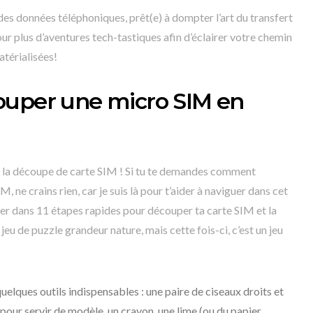
 des données téléphoniques, prêt(e) à dompter l’art du transfert
ur plus d’aventures tech-tastiques afin d’éclairer votre chemin
atérialisées!
ouper une micro SIM en
 la découpe de carte SIM ! Si tu te demandes comment
ne crains rien, car je suis là pour t’aider à naviguer dans cet
ger dans 11 étapes rapides pour découper ta carte SIM et la
jeu de puzzle grandeur nature, mais cette fois-ci, c’est un jeu
quelques outils indispensables : une paire de ciseaux droits et
pour servir de modèle, un crayon, une lime (ou du papier