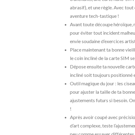
abrasif), et une règle. Avec tout
aventure tech-tastique !
Avant toute découpe héroïque, r
pour éviter tout incident malhe
envie soudaine d’exercices artis
Place maintenant ta bonne vieil
le coin incliné de la carte SIM se
Dépose ensuite ta nouvelle carte
incliné soit toujours positionné 
Outil magique du jour : les cis
pour ajuster la taille de ta bonn
ajustements futurs si besoin. On
!
Après avoir coupé avec précisio
d’art complexe, teste l’ajusteme
peu comme essayer différentes c