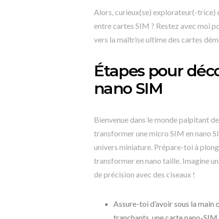
Alors, curieux(se) explorateur(-trice)
entre cartes SIM ? Restez avec moi po
vers la maîtrise ultime des cartes dém
Étapes pour déc
nano SIM
Bienvenue dans le monde palpitant de
transformer une micro SIM en nano SIM, 
univers miniature. Prépare-toi à plon
transformer en nano taille. Imagine un 
de précision avec des ciseaux !
Assure-toi d’avoir sous la main 
tranchants, une carte nano-SIM 