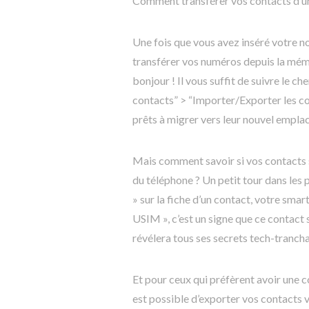
Comment transférer vos contacts d’un
Une fois que vous avez inséré votre n
transférer vos numéros depuis la mém
bonjour ! Il vous suffit de suivre le c
contacts” > “Importer/Exporter les co
prêts à migrer vers leur nouvel empla
Mais comment savoir si vos contacts 
du téléphone ? Un petit tour dans les 
» sur la fiche d’un contact, votre smar
USIM », c’est un signe que ce contact
révélera tous ses secrets tech-trancha
Et pour ceux qui préfèrent avoir une c
est possible d’exporter vos contacts v