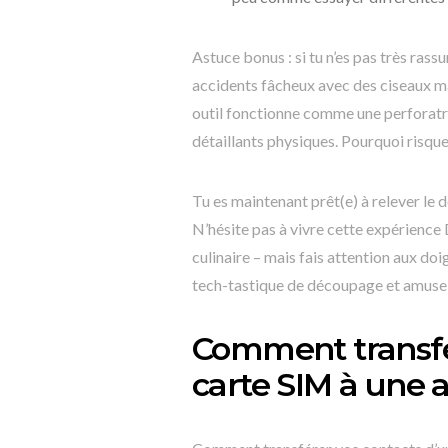
Astuce bonus : si tu n’es pas très rassu
accidents fâcheux avec des ciseaux m
outil fonctionne comme une perforatri
détaillants physiques. Pourquoi risque
Tu es maintenant prêt(e) à relever le
N’hésite pas à vivre cette expérience
culinaire – mais fais attention aux doig
tech-tastique de découpage et amuse-
Comment transfé
carte SIM à une 