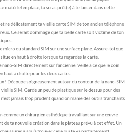
 ce matériel en place, tu seras prêt(e) à te lancer dans cette
etire délicatement ta vieille carte SIM de ton ancien téléphone
ureux. Ce serait dommage que ta belle carte soit victime de ton
tiques.
le micro ou standard SIM sur une surface plane. Assure-toi que
 situe en haut à droite lorsque tu regardes la carte.
 nano-SIM directement sur l’ancienne. Veille à ce que le coin
en haut à droite pour les deux cartes.
eaux ! Découpe soigneusement autour du contour de la nano-SIM
e vieille SIM. Garde un peu de plastique sur le dessus pour des
 n’est jamais trop prudent quand on manie des outils tranchants
n comme un chirurgien esthétique travaillant sur une œuvre
nt de ta nouvelle création dans le plateau prévu à cet effet. Un
haussures jusqu’à trouver celle qui te va parfaitement!