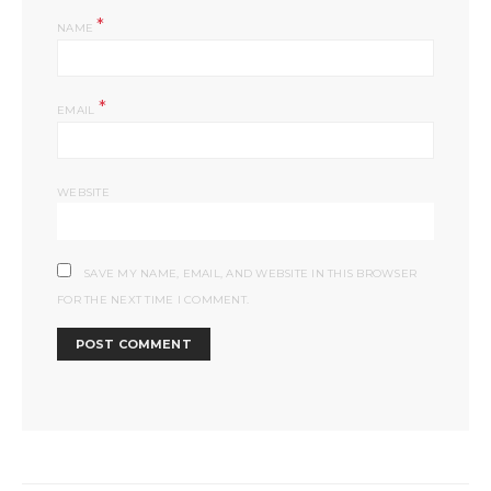
*
NAME
*
EMAIL
WEBSITE
SAVE MY NAME, EMAIL, AND WEBSITE IN THIS BROWSER
FOR THE NEXT TIME I COMMENT.