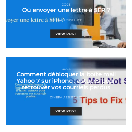
DOCS
Où envoyer une lettre à SFR ?
ZIMBRA ASSISTANCE
VIEW POST
DOCS
Comment débloquer la boîte mail
Yahoo 7 sur iPhone : astuces pour
retrouver vos courriels perdus
ZIMBRA ASSISTANCE
VIEW POST