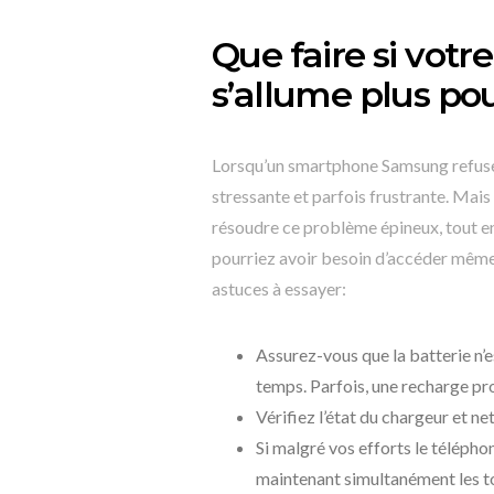
Que faire si vot
s’allume plus pou
Lorsqu’un smartphone Samsung refuse 
stressante et parfois frustrante. Mais
résoudre ce problème épineux, tout en
pourriez avoir besoin d’accéder même 
astuces à essayer:
Assurez-vous que la batterie n’e
temps. Parfois, une recharge pr
Vérifiez l’état du chargeur et n
Si malgré vos efforts le téléph
maintenant simultanément les t