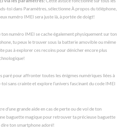
I via les paramètres:
Cette astuce fonctionne sur tous les
s-toi dans Paramètres, sélectionne À propos du téléphone,
cieux numéro IMEI sera juste là, à portée de doigt!
e ton numéro IMEI se cache également physiquement sur ton
phone, tu peux le trouver sous la batterie amovible ou même
ite pas à explorer ces recoins pour dénicher encore plus
echnologique!
es paré pour affronter toutes les énigmes numériques liées à
oi sans crainte et explore l’univers fascinant du code IMEI
re d’une grande aide en cas de perte ou de vol de ton
une baguette magique pour retrouver ta précieuse baguette
 dire ton smartphone adoré!