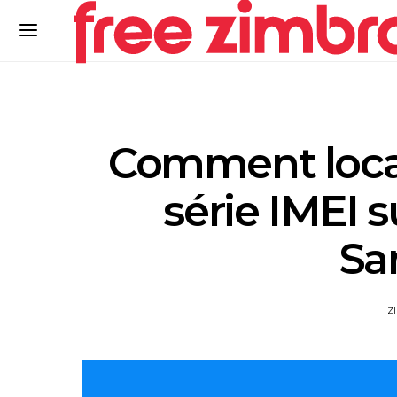
Comment local
série IMEI 
Sa
Z