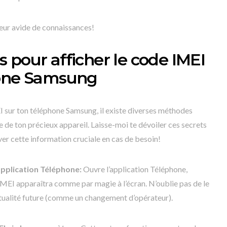
teur avide de connaissances!
 pour afficher le code IMEI
hone Samsung
 sur ton téléphone Samsung, il existe diverses méthodes
e de ton précieux appareil. Laisse-moi te dévoiler ces secrets
ver cette information cruciale en cas de besoin!
pplication Téléphone:
Ouvre l’application Téléphone,
EI apparaîtra comme par magie à l’écran. N’oublie pas de le
ualité future (comme un changement d’opérateur).