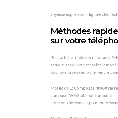
Joyeuse exploration digitale cher lec
Méthodes rapides
sur votre télép
Pour afficher rapidement le code IMEI
astucieuses qui varient selon le modèl
pour que tu puisses facilement retrou
Méthode 1: Composer *#06# via l’a
compose *#06#, et hop! Ton numéro IM
noter soigneusement pour toute évent