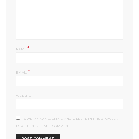
*
NAME
*
EMAIL
WEBSITE
SAVE MY NAME, EMAIL, AND WEBSITE IN THIS BROWSER
FOR THE NEXT TIME I COMMENT.