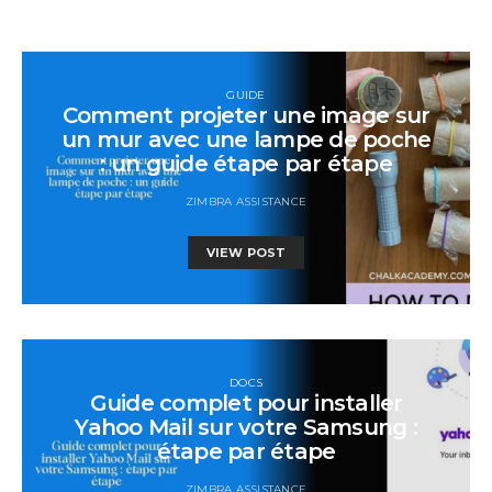
GUIDE
Comment projeter une image sur
un mur avec une lampe de poche
: un guide étape par étape
ZIMBRA ASSISTANCE
VIEW POST
DOCS
Guide complet pour installer
Yahoo Mail sur votre Samsung :
étape par étape
ZIMBRA ASSISTANCE