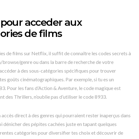
s pour acceder aux
ories de films
 de films sur Netflix, il suffit de connaître les codes secrets à
m/browse/genre ou dans la barre de recherche de votre
’accéder à des sous-catégories spécifiques pour trouver
tes goûts cinématographiques. Par exemple, si tu es un
3. Pour les fans d’Action & Aventure, le code magique est
t des Thrillers, n’oublie pas d’utiliser le code 8933.
n accès direct à des genres qui pourraient rester inaperçus dans
oi dénicher des pépites cachées juste en tapant quelques
érentes catégories pour diversifier tes choix et découvrir de