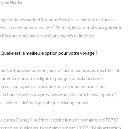
logue Netflix
ographiques sur Netflix, vous êtes à la recherche de tous les
 de streaming tentaculaire ? Eh bien, laissez-moi vous guider à
lix pour dénicher des trésors cachés et inédits !
 Quelle est la meilleure option pour votre voyage ?
gue Netflix, c’est comme jouer à cache-cache avec des films et
sur votre compte en ligne et plongez dans la barre de
secret : en tapant le bon code correspondant à une sous-
s la barre d’adresse après “www.netflix.com/browse/genre”,
 des univers cinématographiques insoupçonnés.
s cultes Disney, il suffit d’inscrire le numéro magique 67673 ?
e comédies musicales, tapez simplement 13335 ! Mais attention,