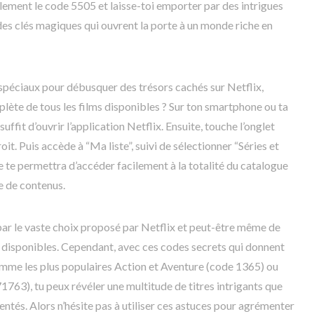
ement le code 5505 et laisse-toi emporter par des intrigues
s clés magiques qui ouvrent la porte à un monde riche en
spéciaux pour débusquer des trésors cachés sur Netflix,
lète de tous les films disponibles ? Sur ton smartphone ou ta
suffit d’ouvrir l’application Netflix. Ensuite, touche l’onglet
oit. Puis accède à “Ma liste”, suivi de sélectionner “Séries et
e te permettra d’accéder facilement à la totalité du catalogue
ie de contenus.
ar le vaste choix proposé par Netflix et peut-être même de
s disponibles. Cependant, avec ces codes secrets qui donnent
omme les plus populaires Action et Aventure (code 1365) ou
71763), tu peux révéler une multitude de titres intrigants que
entés. Alors n’hésite pas à utiliser ces astuces pour agrémenter