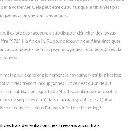
er à votre vue. Cela peut être dû au fait que le titre n’est pas
 que les droits ne sont pas acquis.
, il existe des raccourcis subtils pour dénicher des joyaux
ffre “972” à la fin de l’URL pour découvrir des films érotiques
uant aux amateurs de films psychologiques, le code 5505 est la
es œuvres.
n main pour explorer pleinement le royaume Netflix, n’hésitez
écouvrir des trésors insoupçonnés ! Et ce n’est qu’un début !
ls sur l’utilisation experte de Netflix, continuez donc votre
leines de surprises et d’éclats cinématographiques. Qui sait
être découvertes dans l’univers infini du streaming !
es frais de résiliation chez Free sans aucun frais