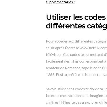
supplémentaires ?
Utiliser les code
différentes catég
Pour accéder aux différentes catégories
saisir après l’adresse www.netflix.co
téléviseur. Ces codes te permettent d
facilement des films correspondant à 
amateur de Romance, tape le code 888
1365. Et si tu préfères frissonner devan
Savoir utiliser ces codes te donnera u
la recherche traditionnelle. Imagine-t
chiffres ! N’hésite pas à explorer diff