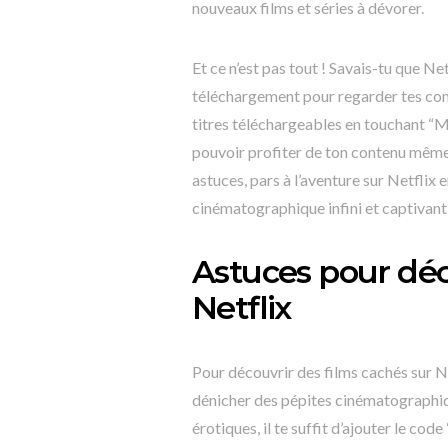
nouveaux films et séries à dévorer.
Et ce n’est pas tout ! Savais-tu que 
téléchargement pour regarder tes con
titres téléchargeables en touchant “
pouvoir profiter de ton contenu même 
astuces, pars à l’aventure sur Netflix
cinématographique infini et captivant
Astuces pour déc
Netflix
Pour découvrir des films cachés sur Ne
dénicher des pépites cinématographiq
érotiques, il te suffit d’ajouter le cod