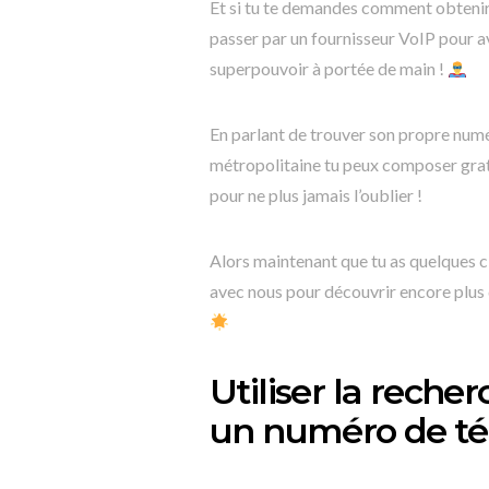
Et si tu te demandes comment obtenir 
passer par un fournisseur VoIP pour a
superpouvoir à portée de main !
En parlant de trouver son propre numé
métropolitaine tu peux composer grat
pour ne plus jamais l’oublier !
Alors maintenant que tu as quelques c
avec nous pour découvrir encore plus d
Utiliser la reche
un numéro de t