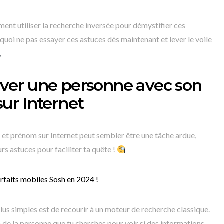
ent utiliser la recherche inversée pour démystifier ces
uoi ne pas essayer ces astuces dès maintenant et lever le voile
er une personne avec son
ur Internet
et prénom sur Internet peut sembler être une tâche ardue,
urs astuces pour faciliter ta quête !
rfaits mobiles Sosh en 2024 !
lus simples est de recourir à un moteur de recherche classique.
om de la personne que tu cherches pour voir si des informations