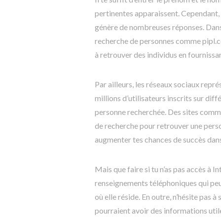
pertinentes apparaissent. Cependant, 
génère de nombreuses réponses. Dans ce 
recherche de personnes comme pipl.co
à retrouver des individus en fournissan
Par ailleurs, les réseaux sociaux repr
millions d’utilisateurs inscrits sur di
personne recherchée. Des sites comme 
de recherche pour retrouver une perso
augmenter tes chances de succès dans
Mais que faire si tu n’as pas accès à In
renseignements téléphoniques qui peut
où elle réside. En outre, n’hésite pas 
pourraient avoir des informations uti