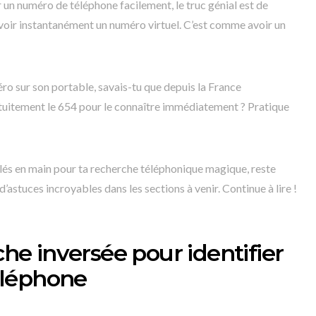
un numéro de téléphone facilement, le truc génial est de
voir instantanément un numéro virtuel. C’est comme avoir un
ro sur son portable, savais-tu que depuis la France
uitement le 654 pour le connaître immédiatement ? Pratique
lés en main pour ta recherche téléphonique magique, reste
’astuces incroyables dans les sections à venir. Continue à lire !
rche inversée pour identifier
éléphone