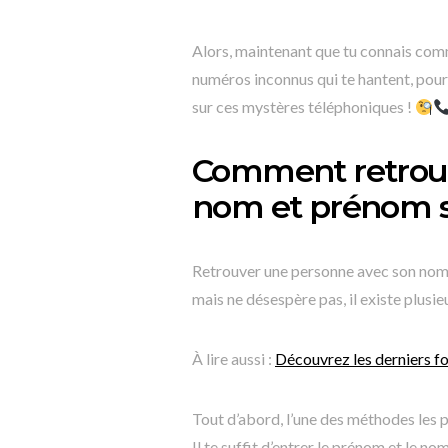
Alors, maintenant que tu connais comm
numéros inconnus qui te hantent, pourq
sur ces mystères téléphoniques !
Comment retrouv
nom et prénom s
Retrouver une personne avec son nom 
mais ne désespère pas, il existe plusie
À lire aussi :
Découvrez les derniers fo
Tout d’abord, l’une des méthodes les p
Il te suffit d’entrer le prénom et le n