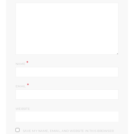
*
NAME
*
EMAIL
WEBSITE
SAVE MY NAME, EMAIL, AND WEBSITE IN THIS BROWSER