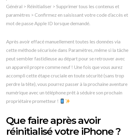
Général > Réinitialiser > Supprimer tous les contenus et
paramètres > Confirmez en saisissant votre code d’accès et
mot de passe Apple ID lorsque demandé.
Après avoir effacé manuellement toutes les données via
cette méthode sécurisée dans Paramètres, même si la tâche
peut sembler fastidieuse au départ pour se retrouver avec
un appareil propre comme neuf ! Une fois que vous aurez
accompli cette étape cruciale en toute sécurité (sans trop
perdre la tête), vous pourrez passer à la prochaine aventure
numérique avec un téléphone prêt à séduire son prochain
propriétaire prometteur !
Que faire après avoir
réinitialisé votre iPhone ?