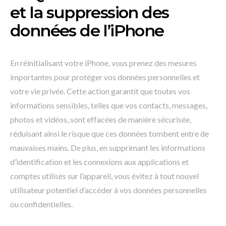
et la suppression des
données de l’iPhone
En réinitialisant votre iPhone, vous prenez des mesures
importantes pour protéger vos données personnelles et
votre vie privée. Cette action garantit que toutes vos
informations sensibles, telles que vos contacts, messages,
photos et vidéos, sont effacées de manière sécurisée,
réduisant ainsi le risque que ces données tombent entre de
mauvaises mains. De plus, en supprimant les informations
d’identification et les connexions aux applications et
comptes utilisés sur l’appareil, vous évitez à tout nouvel
utilisateur potentiel d’accéder à vos données personnelles
ou confidentielles.