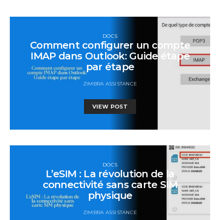
DOCS
Comment configurer un compte
IMAP dans Outlook: Guide étape
par étape
ZIMBRA ASSISTANCE
VIEW POST
DOCS
L’eSIM : La révolution de la
connectivité sans carte SIM
physique
ZIMBRA ASSISTANCE