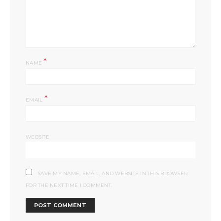
*
NAME
*
EMAIL
WEBSITE
SAVE MY NAME, EMAIL, AND WEBSITE IN THIS BROWSER
FOR THE NEXT TIME I COMMENT.