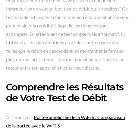
Pour mesurer efficacement la vitesse de ta connexion
Internet, rien ne vaut un bon test de débit ou “speedtest”. Ce
test simule le transfert d’un fichier entre ta box et un serveur
pour évaluer la rapidité à laquelle les données sont
échangées. En effectuant ce test simple mais informatif, tu
obtiendras des informations cruciales sur ta connexion
telles que le débit en descendant, en montant et le fameux
ping qui mesure le temps que met une donnée à faire l’aller-
retour entre ton appareil et un serveur distant.
Comprendre les Résultats
de Votre Test de Débit
A lire aussi —
Portée améliorée de la WiFi 6 : Comparaison
de la portée avec le WiFi 5