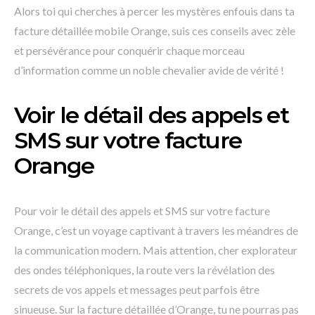
Alors toi qui cherches à percer les mystères enfouis dans ta
facture détaillée mobile Orange, suis ces conseils avec zèle
et persévérance pour conquérir chaque morceau
d’information comme un noble chevalier avide de vérité !
Voir le détail des appels et
SMS sur votre facture
Orange
Pour voir le détail des appels et SMS sur votre facture
Orange, c’est un voyage captivant à travers les méandres de
la communication modern. Mais attention, cher explorateur
des ondes téléphoniques, la route vers la révélation des
secrets de vos appels et messages peut parfois être
sinueuse. Sur la facture détaillée d’Orange, tu ne pourras pas