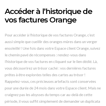
Accéder à l’historique de
vos factures Orange
Pour accéder à l’historique de vos factures Orange, c’est
aussi simple que cueillir des oranges mûres dans un verger
ensoleillé ! Une fois dans votre Espace client Orange, suivez
le chemin pavé de récompenses : rendez-vous dans
l’historique de vos factures en cliquant sur le lien dédié. Là,
vous découvrirez un trésor caché : vos dernières factures
prêtes à être explorées telles des cartes au trésor !
Rappelez-vous, ces précieuses artefacts sont conservées
pour une durée de 24 mois dans votre Espace client. Mais ne
craignez pas les abysses du temps car au-delà de cette
période, il vous suffit simplement de demander un duplicata