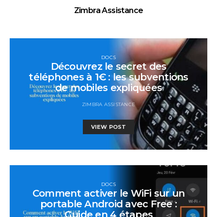
Zimbra Assistance
DOCS
Découvrez le secret des
téléphones à 1€ : les subventions
de mobiles expliquées
ZIMBRA ASSISTANCE
VIEW POST
DOCS
Comment activer le WiFi sur un
portable Android avec Free :
Guide en 4 étapes