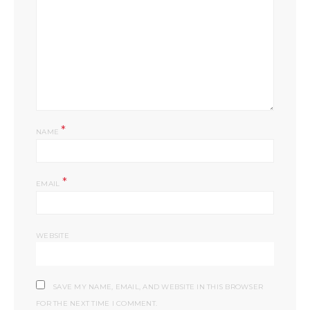
*
NAME
*
EMAIL
WEBSITE
SAVE MY NAME, EMAIL, AND WEBSITE IN THIS BROWSER
FOR THE NEXT TIME I COMMENT.