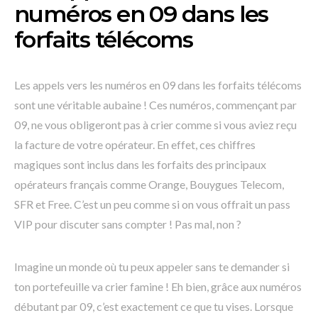
numéros en 09 dans les
forfaits télécoms
Les appels vers les numéros en 09 dans les forfaits télécoms
sont une véritable aubaine ! Ces numéros, commençant par
09, ne vous obligeront pas à crier comme si vous aviez reçu
la facture de votre opérateur. En effet, ces chiffres
magiques sont inclus dans les forfaits des principaux
opérateurs français comme Orange, Bouygues Telecom,
SFR et Free. C’est un peu comme si on vous offrait un pass
VIP pour discuter sans compter ! Pas mal, non ?
Imagine un monde où tu peux appeler sans te demander si
ton portefeuille va crier famine ! Eh bien, grâce aux numéros
débutant par 09, c’est exactement ce que tu vises. Lorsque