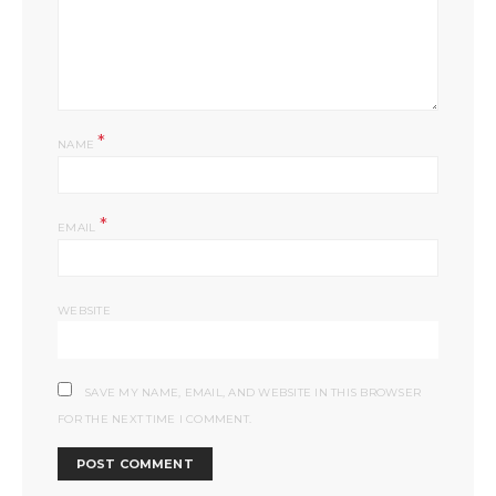
*
NAME
*
EMAIL
WEBSITE
SAVE MY NAME, EMAIL, AND WEBSITE IN THIS BROWSER
FOR THE NEXT TIME I COMMENT.