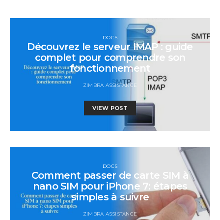
DOCS
Découvrez le serveur IMAP : guide
complet pour comprendre son
fonctionnement
ZIMBRA ASSISTANCE
VIEW POST
DOCS
Comment passer de carte SIM à
nano SIM pour iPhone 7: étapes
simples à suivre
ZIMBRA ASSISTANCE