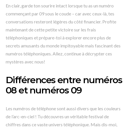
En clair, garde ton sourire intact lorsque tu as un numéro
commençant par 09 sous le coude – car avec ceux-là, tes
conversations resteront légères du côté financier. Profite
maintenant de cette petite victoire sur les frais
téléphoniques et prépare-toi à explorer encore plus de
secrets amusants du monde impitoyable mais fascinant des
numéros téléphoniques. Allez, continue à décrypter ces
mystères avec nous!
Différences entre numéros
08 et numéros 09
Les numéros de téléphone sont aussi divers que les couleurs
de l’arc-en-ciel ! Tu découvres un véritable festival de
chiffres dans ce vaste univers téléphonique. Mais dis-moi,