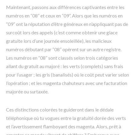
Maintenant, passons aux différences captivantes entre les
numéros en “08” et ceux en “09”. Alors que les numéros en
“09” ont la réputation d’être généreux en n’appliquant pas de
surcoût lors des appels (c’est comme obtenir une glace
gratuite lors d’une journée ensoleillée), les malicieux
numéros débutant par “08” opèrent sur un autre registre.
Les numéros en “08” sont classés selon trois catégories
allant du gratuit au majoré : les verts (complets) sans frais
pour l’usager ; les gris (banalisés) où le coût peut varier selon
l’opération ; et les magenta chahuteurs avec une facturation
majorée ou surtaxée.
Ces distinctions colorées te guideront dans le dédale
téléphonique où tu vogues entre la gratuité dorée des verts
et l’avertissement flamboyant des magenta. Alors, prêt à
arpenter ce monde vibrant de chiffres ? Embarque avec