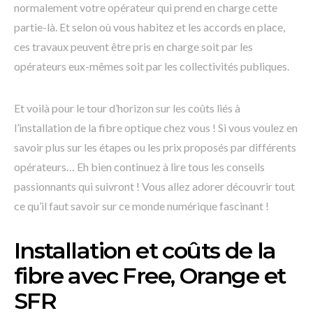
normalement votre opérateur qui prend en charge cette
partie-là. Et selon où vous habitez et les accords en place,
ces travaux peuvent être pris en charge soit par les
opérateurs eux-mêmes soit par les collectivités publiques.
Et voilà pour le tour d’horizon sur les coûts liés à
l’installation de la fibre optique chez vous ! Si vous voulez en
savoir plus sur les étapes ou les prix proposés par différents
opérateurs… Eh bien continuez à lire tous les conseils
passionnants qui suivront ! Vous allez adorer découvrir tout
ce qu’il faut savoir sur ce monde numérique fascinant !
Installation et coûts de la
fibre avec Free, Orange et
SFR