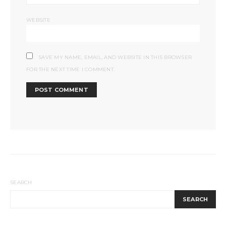
WEBSITE
SAVE MY NAME, EMAIL, AND WEBSITE IN THIS BROWSER
FOR THE NEXT TIME I COMMENT.
SEARCH
SEARCH