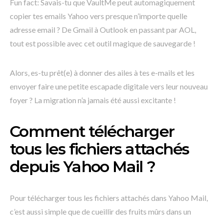
Fun fact: Savais-tu que VaultMe peut automagiquement
copier tes emails Yahoo vers presque n’importe quelle
adresse email ? De Gmail à Outlook en passant par AOL,
tout est possible avec cet outil magique de sauvegarde !
Alors, es-tu prêt(e) à donner des ailes à tes e-mails et les
envoyer faire une petite escapade digitale vers leur nouveau
foyer ? La migration n’a jamais été aussi excitante !
Comment télécharger
tous les fichiers attachés
depuis Yahoo Mail ?
Pour télécharger tous les fichiers attachés dans Yahoo Mail,
c’est aussi simple que de cueillir des fruits mûrs dans un