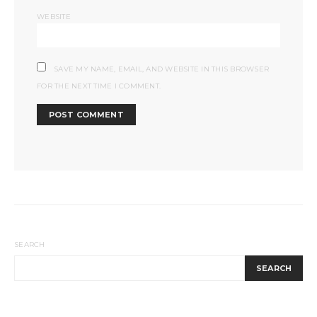
WEBSITE
SAVE MY NAME, EMAIL, AND WEBSITE IN THIS BROWSER
FOR THE NEXT TIME I COMMENT.
SEARCH
SEARCH