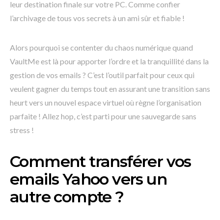
leur destination finale sur votre PC. Comme confier
l’archivage de tous vos secrets à un ami sûr et fiable !
Alors pourquoi se contenter du chaos numérique quand
VaultMe est là pour apporter l’ordre et la tranquillité dans la
gestion de vos emails ? C’est l’outil parfait pour ceux qui
veulent gagner du temps tout en assurant une transition sans
heurt vers un nouvel espace virtuel où règne l’organisation
parfaite ! Allez hop, c’est parti pour une sauvegarde sans
stress !
Comment transférer vos
emails Yahoo vers un
autre compte ?